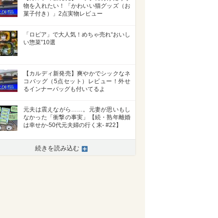
物を入れたい！「かわいい猫グッズ（お
菓子付き）」2点実物レビュー
「ロピア」で大人気！めちゃ売れ“おいし
い惣菜”10選
【カルディ新発売】爽やかでシックなネ
コバッグ（5点セット）レビュー！外せ
るインナーバッグも付いてるよ
元夫は震えながら……。元妻が思いもし
なかった「衝撃の事実」【続・熟年離婚
は幸せか-50代元夫婦の行く末- #22】
続きを読み込む