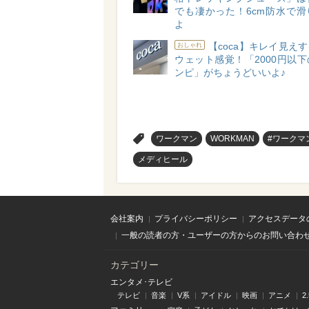
でも凄かった！6cm防水で滑
よ
【coca】キレイ見え
おしゃれ
ウェット感覚！「2000円以
ンピ」がちょうどいいよ♪
>
ワークマン
WORKMAN
#ワークマ
メディヒール
会社案内
プライバシーポリシー
アクセスデータ
一般の読者の方・ユーザーの方からのお問い合わ
カテゴリー
エンタメ･テレビ
テレビ
音楽
V系
アイドル
映画
アニメ
2