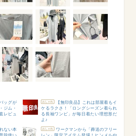
Yバッグが
【無印良品】これは部屋着もイ
おしゃれ
・ジム・
ケるラクさ！「ロングシーズン着られ
直レビュ
る長袖ワンピ」が毎日着たい理想形だ
よ♪
れない本
ワークマンから「葬送のフリー
おしゃれ
普段使い
レン」限定アイテム登場！ヒンメルや