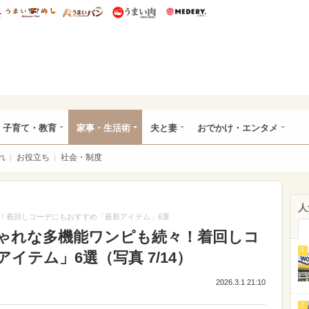
総研 ディズニー特集
mimot.
うまいめし
うまいパン
うまい肉
Medery.
ママ*
子育て・教育
家事・生活術
夫と妻
おでかけ・エンタメ
れ
お役立ち
社会・制度
人
！着回しコーデにもおすすめ「最新アイテム」6選
ゃれな多機能ワンピも続々！着回しコ
1
イテム」6選（写真 7/14）
2026.3.1 21:10
2