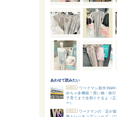
あわせて読みたい
ワークマン新作3WA
お役立ち
めちゃ多機能！買い物・旅行
子育てまで全部イケるよ（正
ー）
ワークマンの「足が疲
お役立ち
格トレッキングシューズ」は