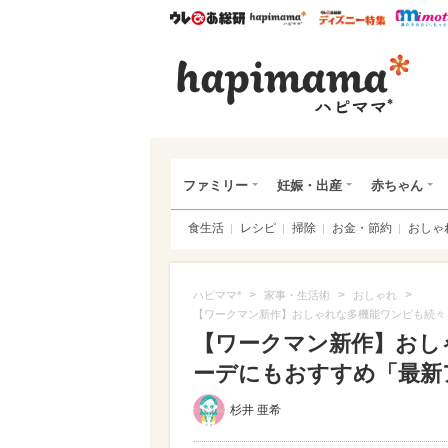
ウレぴあ総研
ハピママ*
ウレぴあ
ハピ
ファミリー
妊娠・出産
赤ちゃん
食生活
レシピ
掃除
お金・節約
おしゃ
>
>
>
ハピママ*
家事・生活術
おしゃれ
【ワークマン新作】おしゃれな多機能ワンピも続々
【ワークマン新作】おし
ーデにもおすすめ「最新ア
杉井 亜希