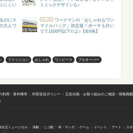
りにくい
ミミックデザインも♪
するのにス
ワークマンの「おしゃれなワン
おしゃれ
下の大人ワ
マイルバッグ」決定版！ポーチも付い
てて1500円以下だよ♪【全5色】
ン
ファッション
おしゃれ
ワンピース
プルオーバー
の利用・著作権等
外部送信ポリシー
広告出稿・お取り組みのご相談・情報掲載
せ
.5次元ミュージカル
演劇
ニコ動
本・マンガ
ゲーム
イベント
アート
スポ