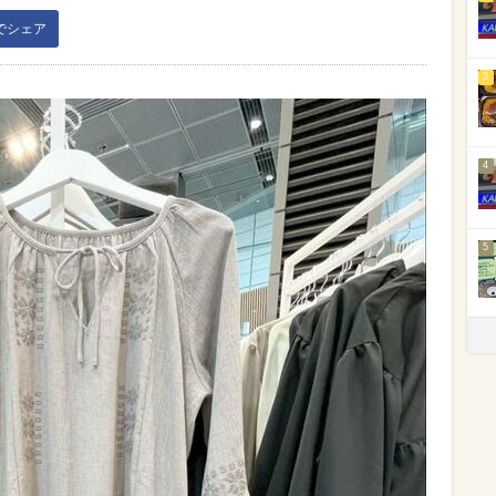
kでシェア
3
4
5