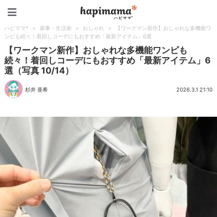
ハピママ*
ハピママ*
>
家事・生活術
>
おしゃれ
>
【ワークマン新作】おしゃれな多機能ワ
ンピも続々！着回しコーデにもおすすめ「最新アイテム」6選
【ワークマン新作】おしゃれな多機能ワンピも
続々！着回しコーデにもおすすめ「最新アイテム」6
選（写真 10/14）
杉井 亜希
2026.3.1 21:10