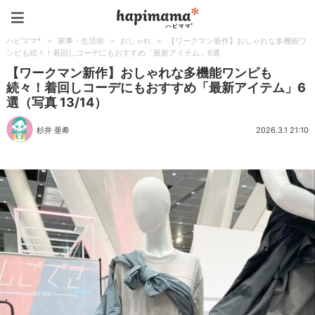
ハピママ*
ハピママ*
>
家事・生活術
>
おしゃれ
>
【ワークマン新作】おしゃれな多機能ワ
ンピも続々！着回しコーデにもおすすめ「最新アイテム」6選
【ワークマン新作】おしゃれな多機能ワンピも
続々！着回しコーデにもおすすめ「最新アイテム」6
選（写真 13/14）
杉井 亜希
2026.3.1 21:10