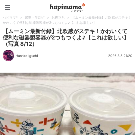
ハピママ*
ハピママ*
>
家事・生活術
>
お役立ち
>
【ムーミン最新付録】北欧感がステキ！
かわいくて便利な磁器製容器が2つもつくよ♪【これは欲しい】
【ムーミン最新付録】北欧感がステキ！かわいくて
便利な磁器製容器が2つもつくよ♪【これは欲しい】
（写真 8/12）
Hanako Iguchi
2026.3.8 21:20