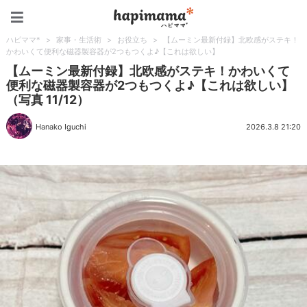
ハピママ*
ハピママ*
>
家事・生活術
>
お役立ち
>
【ムーミン最新付録】北欧感がステキ！
かわいくて便利な磁器製容器が2つもつくよ♪【これは欲しい】
【ムーミン最新付録】北欧感がステキ！かわいくて
便利な磁器製容器が2つもつくよ♪【これは欲しい】
（写真 11/12）
Hanako Iguchi
2026.3.8 21:20