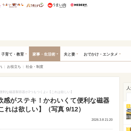
総研 ディズニー特集
mimot.
うまいめし
うまいパン
うまい肉
Medery.
ママ*
子育て・教育
家事・生活術
夫と妻
おでかけ・エンタメ
れ
お役立ち
社会・制度
人
便利な磁器製容器が2つもつくよ♪【これは欲しい】
欧感がステキ！かわいくて便利な磁器
1
れは欲しい】（写真 9/12）
2026.3.8 21:20
2