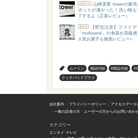
山崎実業 towerの爆
お役立ち
ポットが凄かった！洗い物も
了するよ（正直レビュー）
【即完注意】ファミマ
食生活
「mofusand」の食器が高級
人気お菓子も徹底レビュー♪
>
ムーミン
雑誌付録
#雑誌付録
付
クックパッドプラス
会社案内
プライバシーポリシー
アクセスデータ
一般の読者の方・ユーザーの方からのお問い合わ
カテゴリー
エンタメ･テレビ