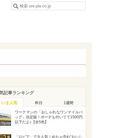
気記事ランキング
いま人気
昨日
1週間
ワークマンの「おしゃれなワンマイルバ
ッグ」決定版！ポーチも付いてて1500円
以下だよ♪【全5色】
「ロピア」で大人気！めちゃ売れ“おいし