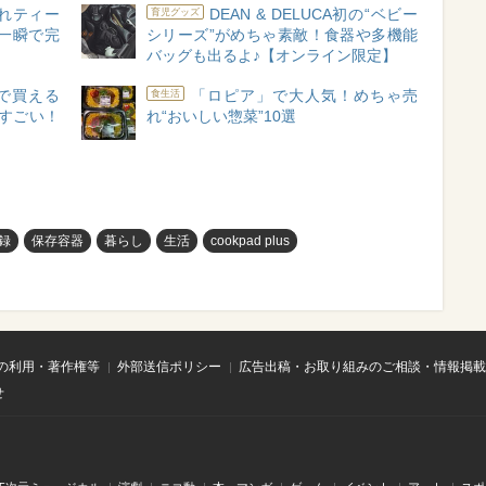
売れティー
DEAN & DELUCA初の“ベビー
育児グッズ
一瞬で完
シリーズ”がめちゃ素敵！食器や多機能
バッグも出るよ♪【オンライン限定】
で買える
「ロピア」で大人気！めちゃ売
食生活
感すごい！
れ“おいしい惣菜”10選
録
保存容器
暮らし
生活
cookpad plus
の利用・著作権等
外部送信ポリシー
広告出稿・お取り組みのご相談・情報掲載
せ