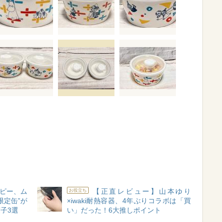
ピー、ム
【正直レビュー】山本ゆり
お役立ち
限定缶”が
×iwaki耐熱容器、4年ぶりコラボは「買
子3選
い」だった！6大推しポイント