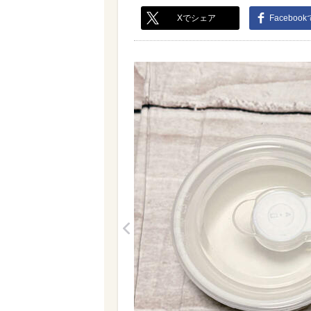
Xでシェア
Faceboo
<