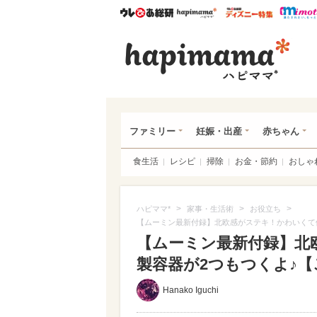
ウレぴあ総研
ハピママ*
ウレぴあ
ハピ
ファミリー
妊娠・出産
赤ちゃん
食生活
レシピ
掃除
お金・節約
おしゃ
>
>
>
ハピママ*
家事・生活術
お役立ち
【ムーミン最新付録】北欧感がステキ！かわいくて
【ムーミン最新付録】北
製容器が2つもつくよ♪【こ
Hanako Iguchi