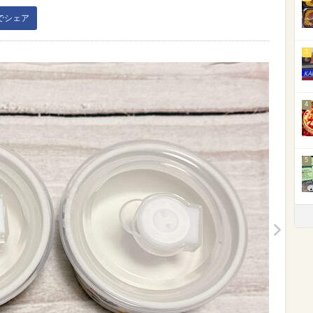
kでシェア
3
4
5