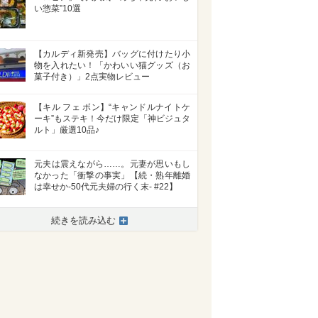
い惣菜”10選
【カルディ新発売】バッグに付けたり小
物を入れたい！「かわいい猫グッズ（お
菓子付き）」2点実物レビュー
【キル フェ ボン】“キャンドルナイトケ
ーキ”もステキ！今だけ限定「神ビジュタ
ルト」厳選10品♪
元夫は震えながら……。元妻が思いもし
なかった「衝撃の事実」【続・熟年離婚
は幸せか-50代元夫婦の行く末- #22】
続きを読み込む
>