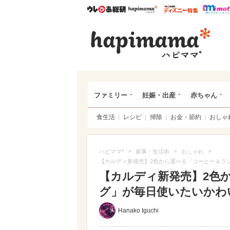
ウレぴあ総研
ハピママ*
ウレぴあ
ハピ
ファミリー
妊娠・出産
赤ちゃん
食生活
レシピ
掃除
お金・節約
おしゃ
>
>
>
ハピママ*
家事・生活術
おしゃれ
【カルディ新発売】2色から選べる「コーヒー＆ラ
【カルディ新発売】2色
グ」が毎日使いたいかわい
Hanako Iguchi