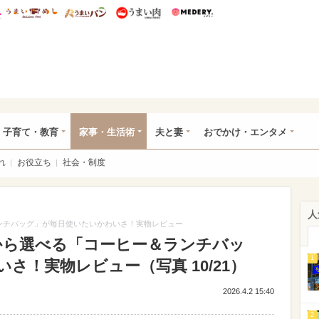
総研 ディズニー特集
mimot.
うまいめし
うまいパン
うまい肉
Medery.
ママ*
子育て・教育
家事・生活術
夫と妻
おでかけ・エンタメ
れ
お役立ち
社会・制度
人
ンチバッグ」が毎日使いたいかわいさ！実物レビュー
から選べる「コーヒー＆ランチバッ
1
さ！実物レビュー（写真 10/21）
2026.4.2 15:40
2