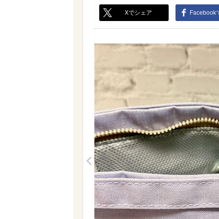
Xでシェア
Faceboo
<