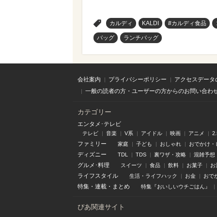
>
カルディ
KALDI
#カルディ食品
バッグ
ランチバッグ
会社案内
プライバシーポリシー
アクセスデータ
一般の読者の方・ユーザーの方からのお問い合わ
カテゴリー
エンタメ･テレビ
テレビ
音楽
V系
アイドル
映画
アニメ
2
ファミリー
家庭
子ども
おしゃれ
おでかけ・
ディズニー
TDL
TDS
裏ワザ・攻略
混雑予想
グルメ･料理
スイーツ
食品
飲料
お菓子
お
ライフスタイル
生活・ライフハック
お金
おで
特集
・
連載
・
まとめ
特集『おいしいウチごはん』
ぴあ関連サイト