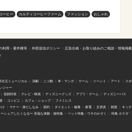
コーヒー
カルディコーヒーファーム
ファッション
おしゃれ
の利用・著作権等
外部送信ポリシー
広告出稿・お取り組みのご相談・情報掲載
せ
.5次元ミュージカル
演劇
ニコ動
本・マンガ
ゲーム
イベント
アート
スポ
レジャー
混雑対策
テレビ・映画
ディズニーグッズ
アプリ・ゲーム
ディズニーパス
酒
コンビニ
カフェ・ショップ
ファミレス
かけ
マナー・身だしなみ
節約
ダイエット・健康
家電
文房具
雑貨
キッチ
〜シェアしたくなる〜 至福な体験・旅特集
ペット特集：ウチのかぞく
特集 カラダ