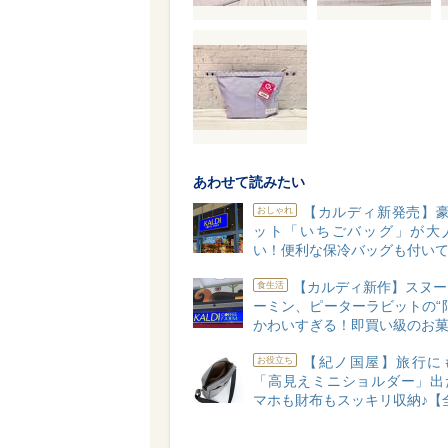
あわせて読みたい
【カルディ新発売】豪
おしゃれ
ット「いちごバッグ」が大
い！便利な保冷バッグも付いて
【カルディ新作】スヌー
食生活
ーミン、ピーターラビットの“
かわいすぎる！即買い級のお菓
【紀ノ国屋】旅行に
お役立ち
「高見えミニショルダー」出
マホも財布もスッキリ収納♪【