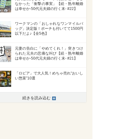
なかった「衝撃の事実」【続・熟年離婚
は幸せか-50代元夫婦の行く末- #22】
ワークマンの「おしゃれなワンマイルバ
ッグ」決定版！ポーチも付いてて1500円
以下だよ♪【全5色】
元妻の告白に「やめてくれ！」突きつけ
られた元夫の悲痛な叫び【続・熟年離婚
は幸せか-50代元夫婦の行く末- #21】
「ロピア」で大人気！めちゃ売れ“おいし
い惣菜”10選
続きを読み込む
>