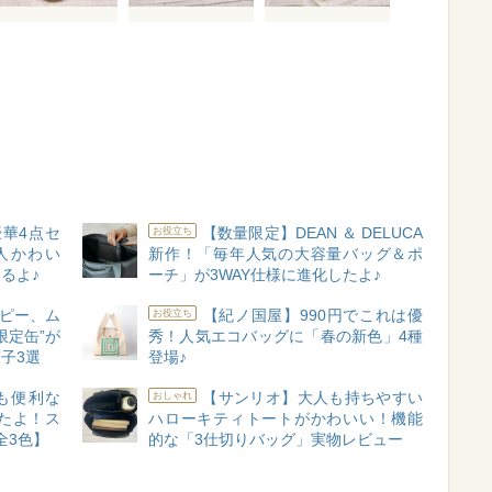
華4点セ
【数量限定】DEAN ＆ DELUCA
お役立ち
人かわい
新作！「毎年人気の大容量バッグ＆ポ
るよ♪
ーチ」が3WAY仕様に進化したよ♪
ピー、ム
【紀ノ国屋】990円でこれは優
お役立ち
限定缶”が
秀！人気エコバッグに「春の新色」4種
子3選
登場♪
も便利な
【サンリオ】大人も持ちやすい
おしゃれ
たよ！ス
ハローキティトートがかわいい！機能
全3色】
的な「3仕切りバッグ」実物レビュー