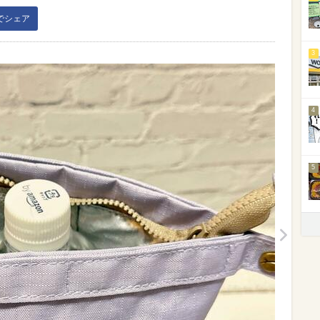
kでシェア
3
4
5