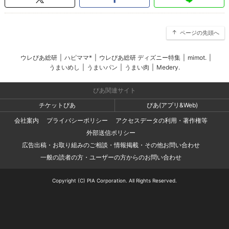
ページの先頭へ
ウレぴあ総研
|
ハピママ*
|
ウレぴあ総研 ディズニー特集
|
mimot.
|
うまいめし
|
うまいパン
|
うまい肉
|
Medery.
ぴあ関連サイト
チケットぴあ
ぴあ(アプリ&Web)
会社案内
プライバシーポリシー
アクセスデータの利用・著作権等
外部送信ポリシー
広告出稿・お取り組みのご相談・情報掲載・その他お問い合わせ
一般の読者の方・ユーザーの方からのお問い合わせ
Copyright (C) PIA Corporation. All Rights Reserved.