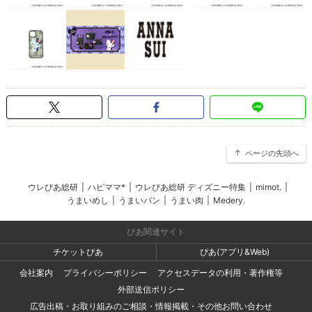
ページの先頭へ
ウレぴあ総研
|
ハピママ*
|
ウレぴあ総研 ディズニー特集
|
mimot.
|
うまいめし
|
うまいパン
|
うまい肉
|
Medery.
ぴあ関連サイト
チケットぴあ
ぴあ(アプリ&Web)
会社案内
プライバシーポリシー
アクセスデータの利用・著作権等
外部送信ポリシー
広告出稿・お取り組みのご相談・情報掲載・その他お問い合わせ