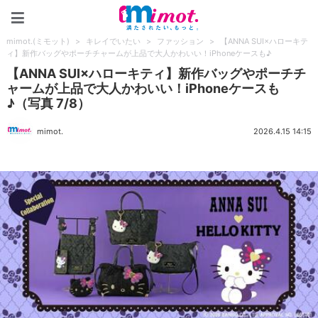
mimot.(ミモット)
mimot.(ミモット)
>
キレイでいたい
>
ファッション
>
【ANNA SUI×ハローキテ
ィ】新作バッグやポーチチャームが上品で大人かわいい！iPhoneケースも♪
【ANNA SUI×ハローキティ】新作バッグやポーチチ
ャームが上品で大人かわいい！iPhoneケースも
♪（写真 7/8）
mimot.
2026.4.15 14:15