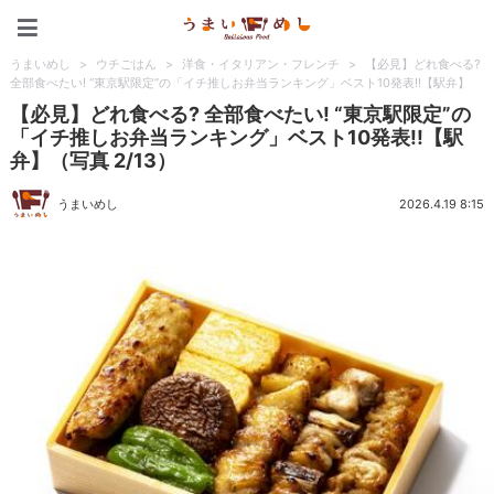
うまいめし
うまいめし
>
ウチごはん
>
洋食・イタリアン・フレンチ
>
【必見】どれ食べる?
全部食べたい! “東京駅限定”の「イチ推しお弁当ランキング」ベスト10発表!!【駅弁】
【必見】どれ食べる? 全部食べたい! “東京駅限定”の
「イチ推しお弁当ランキング」ベスト10発表!!【駅
弁】（写真 2/13）
うまいめし
2026.4.19 8:15