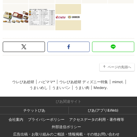
ページの先頭へ
ウレぴあ総研
|
ハピママ*
|
ウレぴあ総研 ディズニー特集
|
mimot.
|
うまいめし
|
うまいパン
|
うまい肉
|
Medery.
ぴあ関連サイト
チケットぴあ
ぴあ(アプリ&Web)
会社案内
プライバシーポリシー
アクセスデータの利用・著作権等
外部送信ポリシー
広告出稿・お取り組みのご相談・情報掲載・その他お問い合わせ