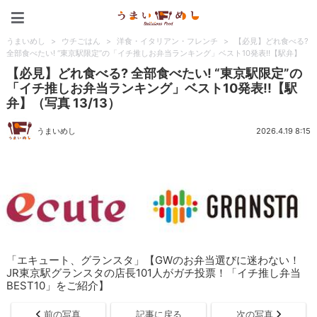
うまいめし
うまいめし
>
ウチごはん
>
洋食・イタリアン・フレンチ
>
【必見】どれ食べる?
全部食べたい! “東京駅限定”の「イチ推しお弁当ランキング」ベスト10発表!!【駅弁】
【必見】どれ食べる? 全部食べたい! “東京駅限定”の
「イチ推しお弁当ランキング」ベスト10発表!!【駅
弁】（写真 13/13）
うまいめし
2026.4.19 8:15
「エキュート、グランスタ」【GWのお弁当選びに迷わない！
JR東京駅グランスタの店長101人がガチ投票！「イチ推し弁当
BEST10」をご紹介】
前の写真
記事に戻る
次の写真