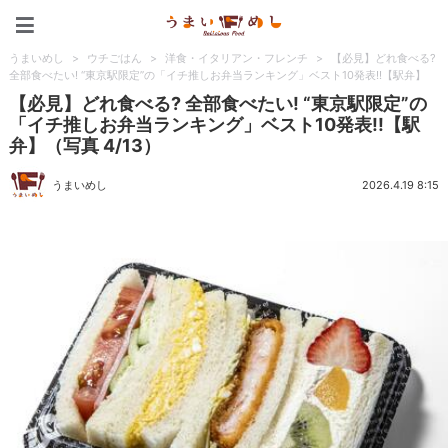
うまいめし
うまいめし
>
ウチごはん
>
洋食・イタリアン・フレンチ
>
【必見】どれ食べる?
全部食べたい! “東京駅限定”の「イチ推しお弁当ランキング」ベスト10発表!!【駅弁】
【必見】どれ食べる? 全部食べたい! “東京駅限定”の
「イチ推しお弁当ランキング」ベスト10発表!!【駅
弁】（写真 4/13）
うまいめし
2026.4.19 8:15