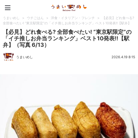
うまいめし
うまいめし
>
ウチごはん
>
洋食・イタリアン・フレンチ
>
【必見】どれ食べる?
全部食べたい! “東京駅限定”の「イチ推しお弁当ランキング」ベスト10発表!!【駅弁】
【必見】どれ食べる? 全部食べたい! “東京駅限定”の
「イチ推しお弁当ランキング」ベスト10発表!!【駅
弁】（写真 6/13）
うまいめし
2026.4.19 8:15