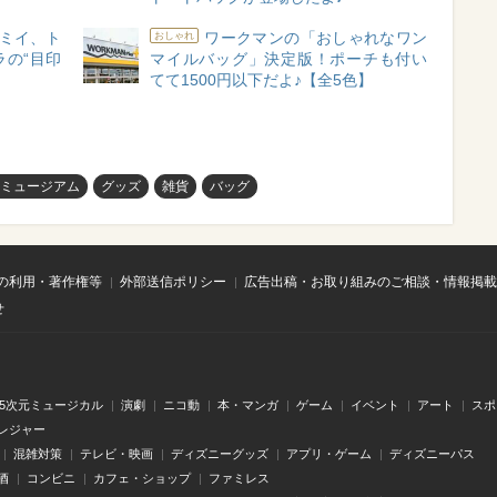
ミイ、ト
ワークマンの「おしゃれなワン
おしゃれ
の“目印
マイルバッグ」決定版！ポーチも付い
てて1500円以下だよ♪【全5色】
ミュージアム
グッズ
雑貨
バッグ
の利用・著作権等
外部送信ポリシー
広告出稿・お取り組みのご相談・情報掲載
せ
.5次元ミュージカル
演劇
ニコ動
本・マンガ
ゲーム
イベント
アート
スポ
レジャー
混雑対策
テレビ・映画
ディズニーグッズ
アプリ・ゲーム
ディズニーパス
酒
コンビニ
カフェ・ショップ
ファミレス