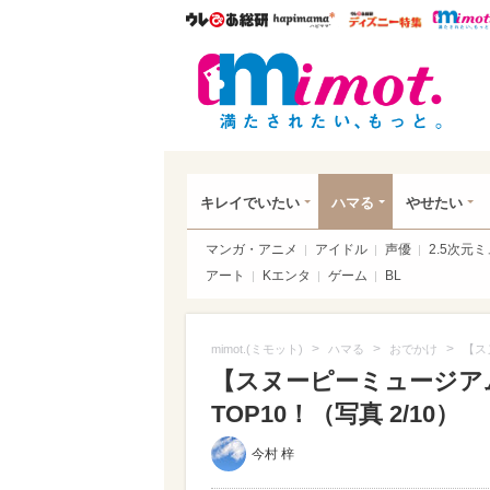
ウレぴあ総研
ハピママ*
ウレぴあ
mim
キレイでいたい
ハマる
やせたい
マンガ・アニメ
アイドル
声優
2.5次元
アート
Kエンタ
ゲーム
BL
>
>
>
mimot.(ミモット)
ハマる
おでかけ
【ス
【スヌーピーミュージア
TOP10！（写真 2/10）
今村 梓