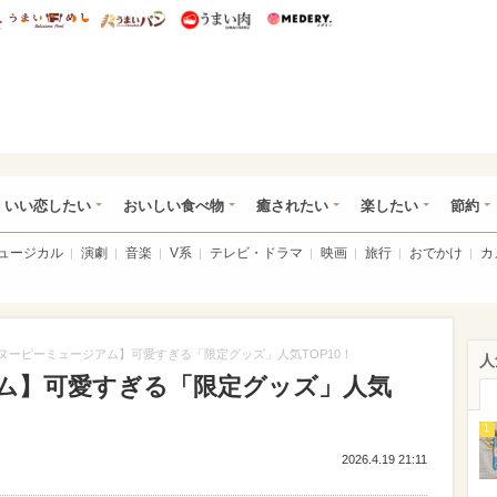
総研 ディズニー特集
mimot.
うまいめし
うまいパン
うまい肉
Medery.
ot.(ミモット)
いい恋したい
おいしい食べ物
癒されたい
楽したい
節約
ミュージカル
演劇
音楽
V系
テレビ・ドラマ
映画
旅行
おでかけ
カ
ヌーピーミュージアム】可愛すぎる「限定グッズ」人気TOP10！
人
ム】可愛すぎる「限定グッズ」人気
1
2026.4.19 21:11