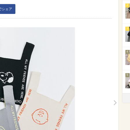
2
kでシェア
3
4
5