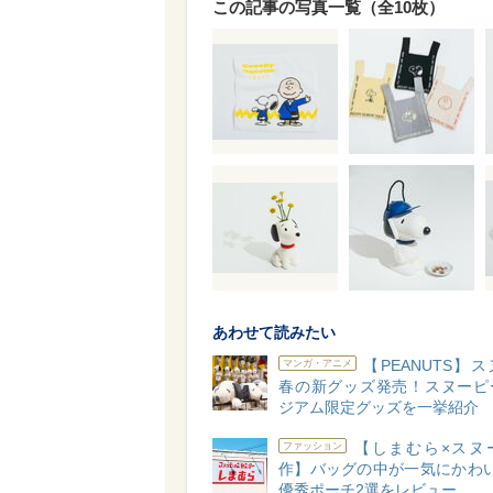
この記事の写真一覧（全10枚）
あわせて読みたい
【PEANUTS】
マンガ・アニメ
春の新グッズ発売！スヌーピ
ジアム限定グッズを一挙紹介
【しまむら×スヌ
ファッション
作】バッグの中が一気にかわい
優秀ポーチ2選をレビュー