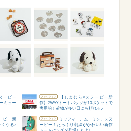
スヌーピー
【しまむら×スヌーピー新
ファッション
ーミュー
作】2WAYトートバッグが10ポケットで
実用的！荷物が多い日にも頼れる♪
ーピー新
ミッフィー、ムーミン、スヌ
ファッション
くなる♪
ーピー！たっぷり刺繍がかわいい新作
トートバッグが登場したよ♪