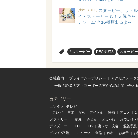
スヌーピー、リトル
生活・シゴト
イ・ストーリーも！人気キャラ
チャーム”全16種類出るよ～！
>
#スヌーピー
PEANUTS
スヌーピー
会社案内
プライバシーポリシー
アクセスデータ
一般の読者の方・ユーザーの方からのお問い合わ
カテゴリー
エンタメ･テレビ
テレビ
音楽
V系
アイドル
映画
アニメ
2
ファミリー
家庭
子ども
おしゃれ
おでかけ・
ディズニー
TDL
TDS
裏ワザ・攻略
混雑予想
グルメ･料理
スイーツ
食品
飲料
お菓子
お