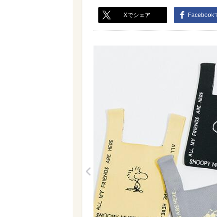
Xでシェア
Faceboo
<