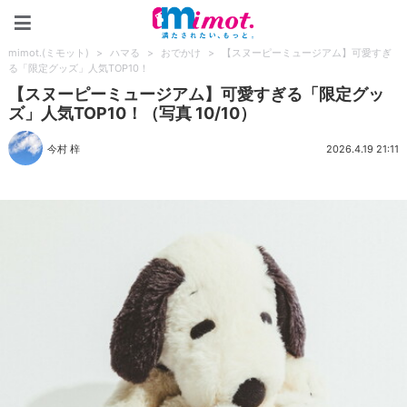
mimot.(ミモット)
mimot.(ミモット)
>
ハマる
>
おでかけ
>
【スヌーピーミュージアム】可愛すぎ
る「限定グッズ」人気TOP10！
【スヌーピーミュージアム】可愛すぎる「限定グッ
ズ」人気TOP10！（写真 10/10）
今村 梓
2026.4.19 21:11