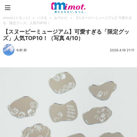
mimot.(ミモット)
mimot.(ミモット)
>
ハマる
>
おでかけ
>
【スヌーピーミュージアム】可愛すぎ
る「限定グッズ」人気TOP10！
【スヌーピーミュージアム】可愛すぎる「限定グッ
ズ」人気TOP10！（写真 4/10）
今村 梓
2026.4.19 21:11