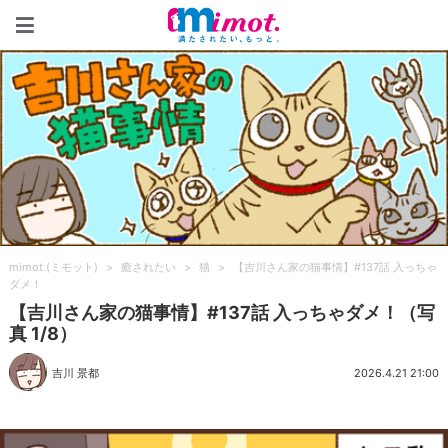
mimot.(ミモット)
mimot.(ミモット)
>
癒されたい
>
猫
>
【吉川さん家の猫事情】#137話 入っちゃ
ダメ！
【吉川さん家の猫事情】#137話 入っちゃダメ！（写
真 1/8）
吉川 景都
2026.4.21 21:00