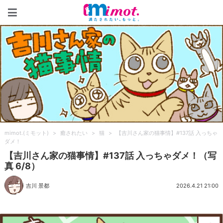
mimot.(ミモット)
mimot.(ミモット)
>
癒されたい
>
猫
>
【吉川さん家の猫事情】#137話 入っちゃ
ダメ！
【吉川さん家の猫事情】#137話 入っちゃダメ！（写
真 6/8）
吉川 景都
2026.4.21 21:00