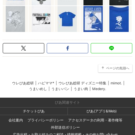
ページの先頭へ
ウレぴあ総研
|
ハピママ*
|
ウレぴあ総研 ディズニー特集
|
mimot.
|
うまいめし
|
うまいパン
|
うまい肉
|
Medery.
ぴあ関連サイト
チケットぴあ
ぴあ(アプリ&Web)
会社案内
プライバシーポリシー
アクセスデータの利用・著作権等
外部送信ポリシー
広告出稿・お取り組みのご相談・情報掲載・その他お問い合わせ