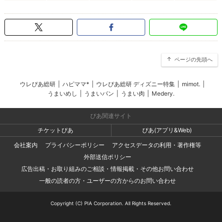
ページの先頭へ
ウレぴあ総研
|
ハピママ*
|
ウレぴあ総研 ディズニー特集
|
mimot.
|
うまいめし
|
うまいパン
|
うまい肉
|
Medery.
ぴあ関連サイト
チケットぴあ
ぴあ(アプリ&Web)
会社案内
プライバシーポリシー
アクセスデータの利用・著作権等
外部送信ポリシー
広告出稿・お取り組みのご相談・情報掲載・その他お問い合わせ
一般の読者の方・ユーザーの方からのお問い合わせ
Copyright (C) PIA Corporation. All Rights Reserved.