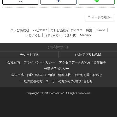
ページの先頭へ
ウレぴあ総研
|
ハピママ*
|
ウレぴあ総研 ディズニー特集
|
mimot.
|
うまいめし
|
うまいパン
|
うまい肉
|
Medery.
ぴあ関連サイト
チケットぴあ
ぴあ(アプリ&Web)
会社案内
プライバシーポリシー
アクセスデータの利用・著作権等
外部送信ポリシー
広告出稿・お取り組みのご相談・情報掲載・その他お問い合わせ
一般の読者の方・ユーザーの方からのお問い合わせ
Copyright (C) PIA Corporation. All Rights Reserved.