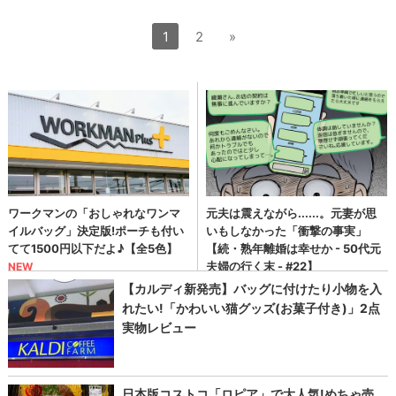
1
2
»