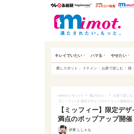
ウレぴあ総研
ハピママ*
ウレぴあ
mim
キレイでいたい
ハマる
やせたい
癒しスポット
イケメン
お家で楽しむ
猫
>
>
mimot.(ミモット)
癒されたい
お家で楽しむ
【ミッフィー】限定デザインのマスコット新商品も
【ミッフィー】限定デザ
満点のポップアップ開催！
伊東 ししゃも