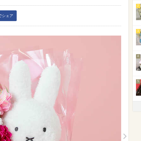
2
kでシェア
3
4
5