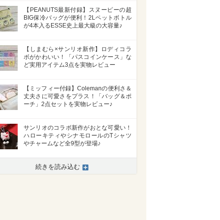
【PEANUTS最新付録】スヌーピーの超
BIG保冷バッグが便利！2Lペットボトル
が4本入るESSE史上最大級の大容量♪
【しまむら×サンリオ新作】ロディコラ
ボがかわいい！「パスコインケース」な
ど実用アイテム3点を実物レビュー
【ミッフィー付録】Colemanの便利さ＆
丈夫さに可愛さをプラス！「バッグ＆ポ
ーチ」2点セットを実物レビュー♪
サンリオのコラボ新作がおとな可愛い！
ハローキティやシナモロールのTシャツ
やチャームなど全9型が登場♪
続きを読み込む
>