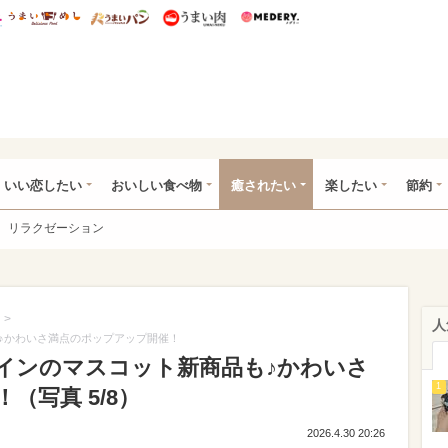
総研 ディズニー特集
mimot.
うまいめし
うまいパン
うまい肉
Medery.
ot.(ミモット)
いい恋したい
おいしい食べ物
癒されたい
楽したい
節約
リラクゼーション
>
人
♪かわいさ満点のポップアップ開催！
インのマスコット新商品も♪かわいさ
1
（写真 5/8）
2026.4.30 20:26