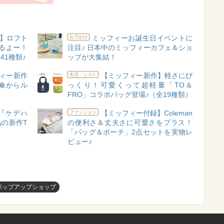
】ロフト
ミッフィーお誕生日イベントに
おでかけ
るよー！
注目♪ 日本中のミッフィーカフェ＆ショ
1種類♪
ップが大集結！
ィー新作
【ミッフィー新作】軽さにび
生活・シゴト
傘からル
っくり！可愛くって超軽量「TO＆
！
FRO」コラボバッグ登場♪（全19種類）
ボ！『ケデハ
【ミッフィー付録】Coleman
ファッション
の新作T
の便利さ＆丈夫さに可愛さをプラス！
「バッグ＆ポーチ」2点セットを実物レ
ビュー♪
ポップアップショップ