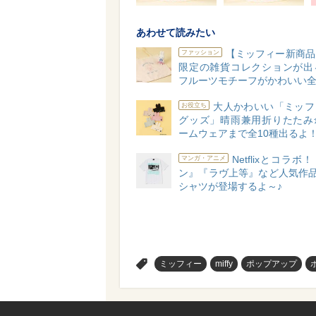
あわせて読みたい
【ミッフィー新商品
ファッション
限定の雑貨コレクションが出
フルーツモチーフがかわいい全4
大人かわいい「ミッフ
お役立ち
グッズ」晴雨兼用折りたたみ
ームウェアまで全10種出るよ
Netflixとコラ
マンガ・アニメ
ン』『ラヴ上等』など人気作品
シャツが登場するよ～♪
>
ミッフィー
miffy
ポップアップ