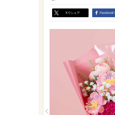
Xでシェア
Faceboo
<