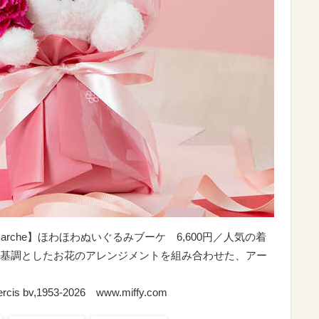
-Up Marche】ほわほわぬいぐるみブーケ 6,600円／人気の着
基調としたお花のアレンジメントを組み合わせた、アー
 Mercis bv,1953-2026 www.miffy.com