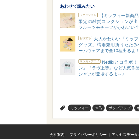
あわせて読みたい
【ミッフィー新商品
ファッション
限定の雑貨コレクションが出
フルーツモチーフがかわいい全4
大人かわいい「ミッフ
お役立ち
グッズ」晴雨兼用折りたたみ
ームウェアまで全10種出るよ
Netflixとコラ
マンガ・アニメ
ン』『ラヴ上等』など人気作品
シャツが登場するよ～♪
>
ミッフィー
miffy
ポップアップ
会社案内
プライバシーポリシー
アクセスデータ