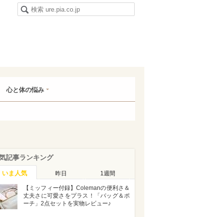
心と体の悩み
気記事ランキング
いま人気
昨日
1週間
【ミッフィー付録】Colemanの便利さ＆
丈夫さに可愛さをプラス！「バッグ＆ポ
ーチ」2点セットを実物レビュー♪