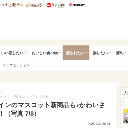
総研 ディズニー特集
mimot.
うまいめし
うまいパン
うまい肉
Medery.
ot.(ミモット)
いい恋したい
おいしい食べ物
癒されたい
楽したい
節約
リラクゼーション
>
人
♪かわいさ満点のポップアップ開催！
インのマスコット新商品も♪かわいさ
1
（写真 7/8）
2026.4.30 20:26