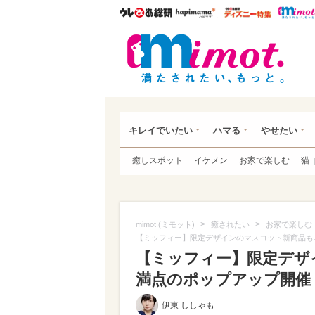
ウレぴあ総研
ハピママ*
ウレぴあ
mim
キレイでいたい
ハマる
やせたい
癒しスポット
イケメン
お家で楽しむ
猫
>
>
mimot.(ミモット)
癒されたい
お家で楽しむ
【ミッフィー】限定デザインのマスコット新商品も
【ミッフィー】限定デザ
満点のポップアップ開催！
伊東 ししゃも