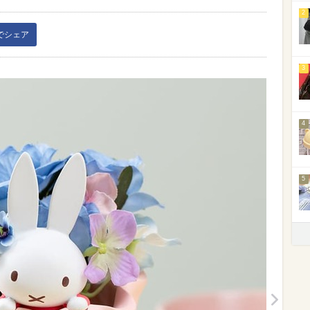
2
kでシェア
3
4
5