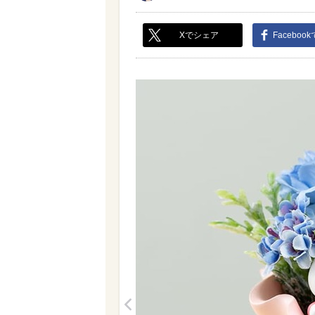
Xでシェア
Faceboo
<