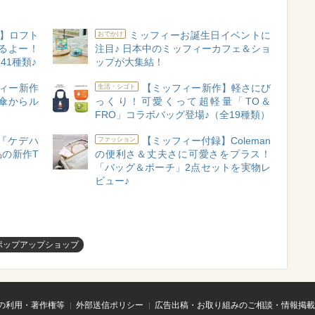
】ロフト
ミッフィーお誕生日イベントに
おでかけ
るよー！
注目♪ 日本中のミッフィーカフェ＆ショ
1種類♪
ップが大集結！
ィー新作
【ミッフィー新作】軽さにび
生活・シゴト
傘からル
っくり！可愛くって超軽量「TO＆
！
FRO」コラボバッグ登場♪（全19種類）
ボ！『ケデハ
【ミッフィー付録】Coleman
ファッション
の新作T
の便利さ＆丈夫さに可愛さをプラス！
「バッグ＆ポーチ」2点セットを実物レ
ビュー♪
ポップアップショップ
の利用・著作権等
外部送信ポリシー
広告出稿・お取り組みのご相談・情報掲載