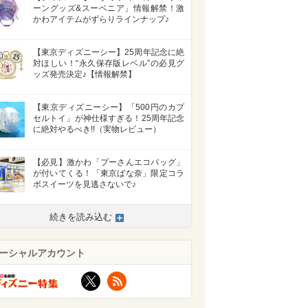
ーングッズ&スーベニア」情報解禁！激
かわアイテムがずらりラインナップ♪
【東京ディズニーシー】25周年記念に絶
対ほしい！“永久保存版レベル”の必見グ
ッズ発売決定♪【情報解禁】
【東京ディズニーシー】「500円のカプ
セルトイ」が神仕様すぎる！25周年記念
に絶対やるべき!!（実物レビュー）
【必見】激かわ「プーさんエコバッグ」
が付いてくる！「東京ばな奈」限定コラ
ボスイーツを見逃さないで♪
続きを読み込む
ーシャルアカウント
>
X
RSS