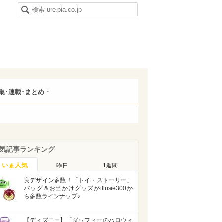
集･連載･まとめ
気記事ランキング
いま人気
昨日
1週間
良デザイン多数！「トイ・ストーリー」
バッグ＆お出かけグッズがillusie300か
ら多数ラインナップ♪
【ディズニー】「ダッフィーのハロウィ