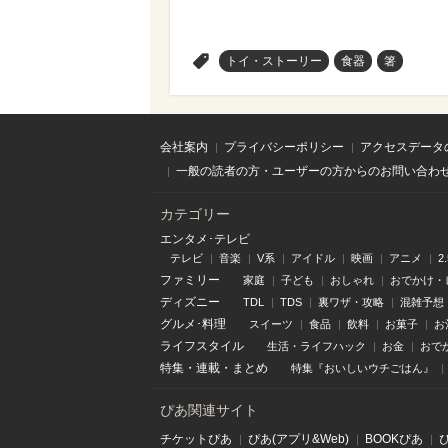
>
トイ・ストーリー
食器
箸
会社案内
プライバシーポリシー
アクセスデータ
一般の読者の方・ユーザーの方からのお問い合わ
カテゴリー
エンタメ･テレビ
テレビ
音楽
V系
アイドル
映画
アニメ
2
ファミリー
家庭
子ども
おしゃれ
おでかけ・
ディズニー
TDL
TDS
裏ワザ・攻略
混雑予想
グルメ･料理
スイーツ
食品
飲料
お菓子
お
ライフスタイル
生活・ライフハック
お金
おで
特集
・
連載
・
まとめ
特集『おいしいウチごはん』
ぴあ関連サイト
チケットぴあ
ぴあ(アプリ&Web)
BOOKぴあ