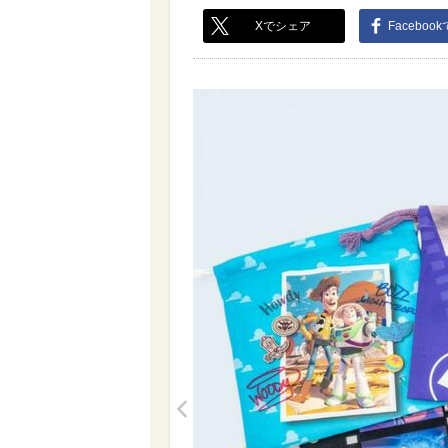
Xでシェア
Faceboo
<