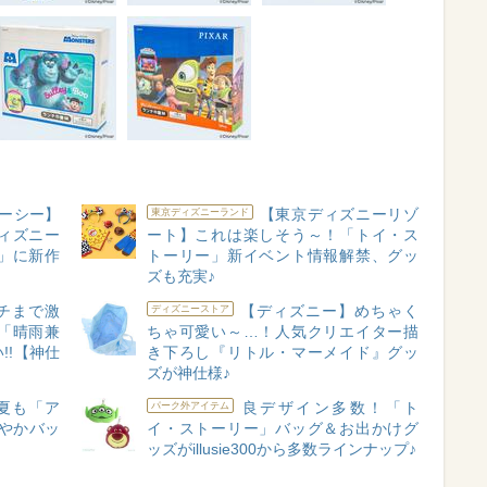
ーシー】
【東京ディズニーリゾ
東京ディズニーランド
ィズニー
ート】これは楽しそう～！「トイ・ス
」に新作
トーリー」新イベント情報解禁、グッ
ズも充実♪
チまで激
【ディズニー】めちゃく
ディズニーストア
「晴雨兼
ちゃ可愛い～…！人気クリエイター描
!!【神仕
き下ろし『リトル・マーメイド』グッ
ズが神仕様♪
夏も「ア
良デザイン多数！「ト
パーク外アイテム
やかバッ
イ・ストーリー」バッグ＆お出かけグ
ッズがillusie300から多数ラインナップ♪