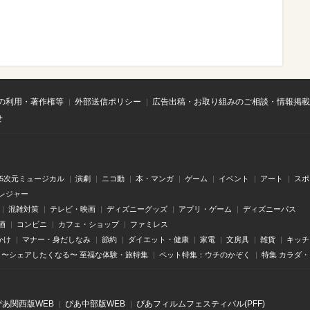
の利用・著作権等
外部送信ポリシー
広告出稿・お取り組みのご相談・情報掲載
せ
.5次元ミュージカル
演劇
ニコ動
本・マンガ
ゲーム
イベント
アート
スポ
レジャー
混雑対策
テレビ・映画
ディズニーグッズ
アプリ・ゲーム
ディズニーパス
酒
コンビニ
カフェ・ショップ
ファミレス
かけ
マナー・身だしなみ
節約
ダイエット・健康
家電
文房具
雑貨
キッチ
〜シェアしたくなる〜 至福な体験・旅特集
ペット特集：ウチのかぞく
特集 カラダ
ぴあ関⻄版WEB
ぴあ中部版WEB
ぴあフィルムフェスティバル(PFF)