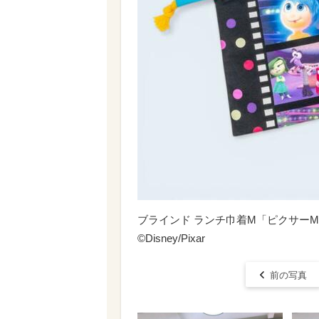
ブラインド ランチ巾着M「ピクサーMI
©Disney/Pixar
前の写真