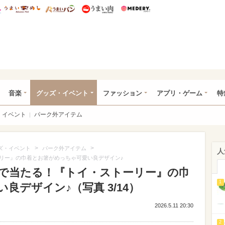
総研 ディズニー特集
mimot.
うまいめし
うまいパン
うまい肉
Medery.
ズニー特集 -ウレぴあ総研
音楽
グッズ・イベント
ファッション
アプリ・ゲーム
特
イベント
パーク外アイテム
>
>
ズ・イベント
パーク外アイテム
人
リー』の巾着とお箸がめっちゃ可愛い良デザイン♪
で当たる！『トイ・ストーリー』の巾
1
良デザイン♪（写真 3/14）
2026.5.11 20:30
2