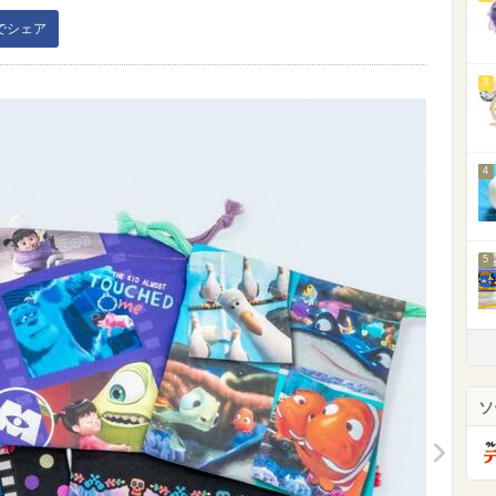
kでシェア
3
4
5
ソ