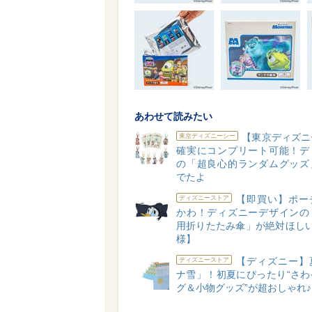
あわせて読みたい
【東京ディズニ
東京ディズニーシー
確実にコンプリート可能！デ
の「超良心的ランダムグッズ
でたよ
【即買い】ポー
ディズニーストア
かわ！ディズニーデザインの
用折りたたみ傘」が絶対ほしい
様】
【ディズニー】
ディズニーストア
ナ雪」！初夏にぴったり“さわ
グ＆小物グッズ”が超おしゃれ♪