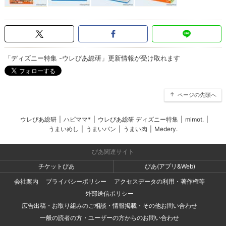
「ディズニー特集 -ウレぴあ総研」更新情報が受け取れます
ページの先頭へ
ウレぴあ総研
|
ハピママ*
|
ウレぴあ総研 ディズニー特集
|
mimot.
|
うまいめし
|
うまいパン
|
うまい肉
|
Medery.
ぴあ関連サイト
チケットぴあ
ぴあ(アプリ&Web)
会社案内
プライバシーポリシー
アクセスデータの利用・著作権等
外部送信ポリシー
広告出稿・お取り組みのご相談・情報掲載・その他お問い合わせ
一般の読者の方・ユーザーの方からのお問い合わせ