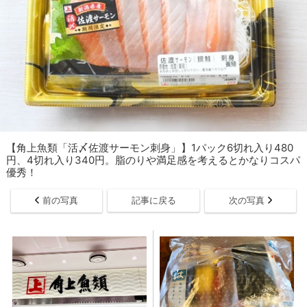
【角上魚類「活〆佐渡サーモン刺身」】1パック6切れ入り480
円、4切れ入り340円。脂のりや満足感を考えるとかなりコスパ
優秀！
前の写真
記事に戻る
次の写真