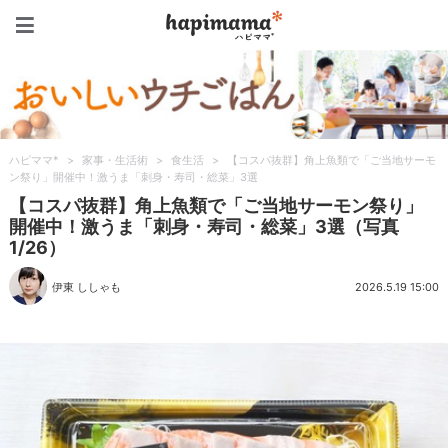
ハピママ*
ハピママ*
>
家事・生活術
>
食生活
>
【コスパ抜群】角上魚類で「ご当地サーモ
ン祭り」開催中！激うま「刺身・寿司・総菜」3選
【コスパ抜群】角上魚類で「ご当地サーモン祭り」
開催中！激うま「刺身・寿司・総菜」3選（写真
1/26）
伊東 ししゃも
2026.5.19 15:00