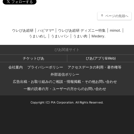
ページの先頭へ
ウレぴあ総研
|
ハピママ*
|
ウレぴあ総研 ディズニー特集
|
mimot.
|
うまいめし
|
うまいパン
|
うまい肉
|
Medery.
ぴあ関連サイト
チケットぴあ
ぴあ(アプリ&Web)
会社案内
プライバシーポリシー
アクセスデータの利用・著作権等
外部送信ポリシー
広告出稿・お取り組みのご相談・情報掲載・その他お問い合わせ
一般の読者の方・ユーザーの方からのお問い合わせ
Copyright (C) PIA Corporation. All Rights Reserved.