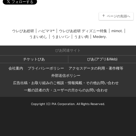
ページの先頭へ
ウレぴあ総研
|
ハピママ*
|
ウレぴあ総研 ディズニー特集
|
mimot.
|
うまいめし
|
うまいパン
|
うまい肉
|
Medery.
ぴあ関連サイト
チケットぴあ
ぴあ(アプリ&Web)
会社案内
プライバシーポリシー
アクセスデータの利用・著作権等
外部送信ポリシー
広告出稿・お取り組みのご相談・情報掲載・その他お問い合わせ
一般の読者の方・ユーザーの方からのお問い合わせ
Copyright (C) PIA Corporation. All Rights Reserved.