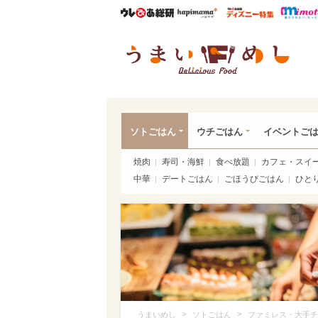
ウレぴあ総研
ハピママ*
ウレぴあ
うま
ソトごはん
ウチごはん
イベントご
焼肉
寿司・海鮮
食べ放題
カフェ・スイ
中華
デートごはん
ごほうびごはん
ひと
>
>
うまいめし
ソトごはん
ファミレス・大手チ