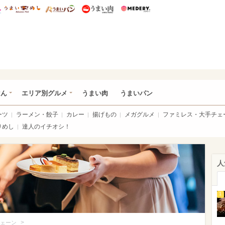
総研 ディズニー特集
mimot.
うまいめし
うまいパン
うまい肉
Medery.
いめし
はん
エリア別グルメ
うまい肉
うまいパン
ーツ
ラーメン・餃子
カレー
揚げもの
メガグルメ
ファミレス・大手チェ
りめし
達人のイチオシ！
人
1
>
ェーン