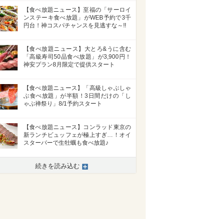
【食べ放題ニュース】至福の「サーロイ
ンステーキ食べ放題」がWEB予約で3千
円台！神コスパチャンスを見逃すな～!!
【食べ放題ニュース】大とろ&うに含む
「高級寿司50品食べ放題」が3,900円！
神安プラン8月限定で提供スタート
【食べ放題ニュース】「高級しゃぶしゃ
ぶ食べ放題」が半額！3日間だけの「し
ゃぶ禅祭り」8/1予約スタート
【食べ放題ニュース】コンラッド東京の
新ランチビュッフェが極上すぎ…！オイ
スターバーで生牡蠣も食べ放題♪
続きを読み込む