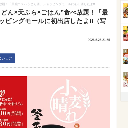
べ放題！「最強コスパうどん店」ショッピングモールに初出店したよ!!
2
どん×天ぷら×ごはん”食べ放題！「最
ッピングモールに初出店したよ!!（写
3
2026.5.26 21:55
4
kでシェア
5