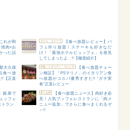
これが和
【食べ放題レビュー】パ
カフェ・スイーツ
焼肉×お
フェ作り放題！ステーキも好きなだ
かった話
け！「最強ホテルビュッフェ」を発見
してしまったよ…!!【徹底紹介】
新大久保
【食べ放題チェー
洋食・イタリアン・フレンチ
品食べ放
ン検証】「PSマリノ」のイタリアン食
!!【正直
べ放題がコスパ優秀すぎた!! “ガチ実
食”正直レビュー
】銀座で
【食べ放題ニュース】肉好き必
安うま肉
ュッフェ
見！人気ブッフェレストランに「肉メ
ストラン
ニュー追加」でさらに食べまくれるぞ
～!!