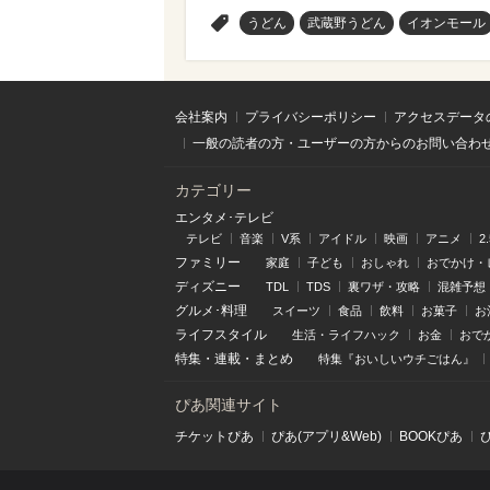
>
うどん
武蔵野うどん
イオンモール
会社案内
プライバシーポリシー
アクセスデータ
一般の読者の方・ユーザーの方からのお問い合わ
カテゴリー
エンタメ･テレビ
テレビ
音楽
V系
アイドル
映画
アニメ
2
ファミリー
家庭
子ども
おしゃれ
おでかけ・
ディズニー
TDL
TDS
裏ワザ・攻略
混雑予想
グルメ･料理
スイーツ
食品
飲料
お菓子
お
ライフスタイル
生活・ライフハック
お金
おで
特集
・
連載
・
まとめ
特集『おいしいウチごはん』
ぴあ関連サイト
チケットぴあ
ぴあ(アプリ&Web)
BOOKぴあ