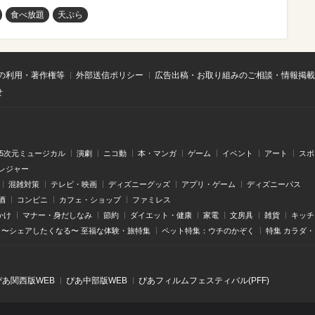
食べ放題
天ぷら
の利用・著作権等
外部送信ポリシー
広告出稿・お取り組みのご相談・情報掲載
せ
.5次元ミュージカル
演劇
ニコ動
本・マンガ
ゲーム
イベント
アート
スポ
レジャー
混雑対策
テレビ・映画
ディズニーグッズ
アプリ・ゲーム
ディズニーパス
酒
コンビニ
カフェ・ショップ
ファミレス
かけ
マナー・身だしなみ
節約
ダイエット・健康
家電
文房具
雑貨
キッチ
〜シェアしたくなる〜 至福な体験・旅特集
ペット特集：ウチのかぞく
特集 カラダ
ぴあ関⻄版WEB
ぴあ中部版WEB
ぴあフィルムフェスティバル(PFF)