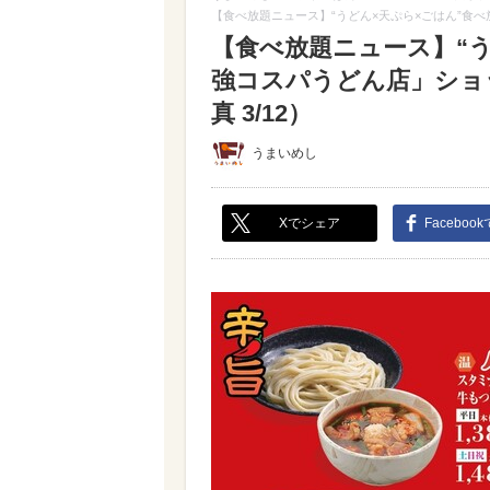
【食べ放題ニュース】“うどん×天ぷら×ごはん”食
【食べ放題ニュース】“う
強コスパうどん店」ショ
真 3/12）
うまいめし
Xでシェア
Faceboo