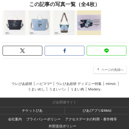
この記事の写真一覧（全4枚）
ページの先頭へ
ウレぴあ総研
|
ハピママ*
|
ウレぴあ総研 ディズニー特集
|
mimot.
|
うまいめし
|
うまいパン
|
うまい肉
|
Medery.
ぴあ関連サイト
チケットぴあ
ぴあ(アプリ&Web)
会社案内
プライバシーポリシー
アクセスデータの利用・著作権等
外部送信ポリシー