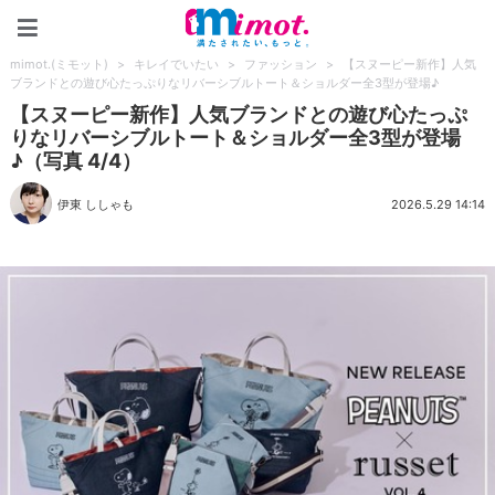
mimot.(ミモット)
mimot.(ミモット)
>
キレイでいたい
>
ファッション
>
【スヌーピー新作】人気
ブランドとの遊び心たっぷりなリバーシブルトート＆ショルダー全3型が登場♪
【スヌーピー新作】人気ブランドとの遊び心たっぷ
りなリバーシブルトート＆ショルダー全3型が登場
♪（写真 4/4）
伊東 ししゃも
2026.5.29 14:14