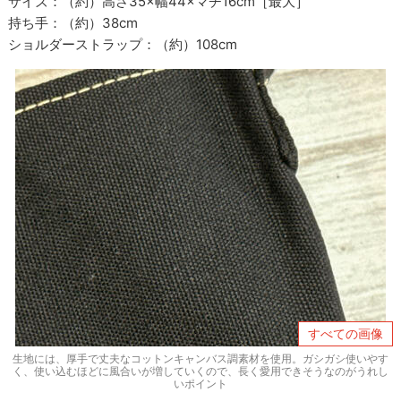
サイズ：（約）高さ35×幅44×マチ16cm［最大］
持ち手：（約）38cm
ショルダーストラップ：（約）108cm
すべての画像
生地には、厚手で丈夫なコットンキャンバス調素材を使用。ガシガシ使いやす
く、使い込むほどに風合いが増していくので、長く愛用できそうなのがうれし
いポイント