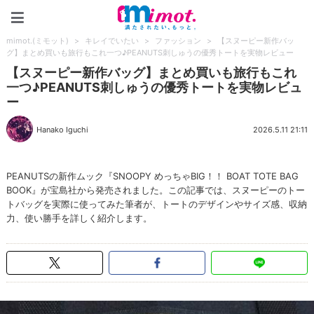
mimot.(ミモット)
mimot.(ミモット)
>
キレイでいたい
>
ファッション
>
【スヌーピー新作バッ
グ】まとめ買いも旅行もこれ一つ♪PEANUTS刺しゅうの優秀トートを実物レビュー
【スヌーピー新作バッグ】まとめ買いも旅行もこれ
一つ♪PEANUTS刺しゅうの優秀トートを実物レビュ
ー
Hanako Iguchi
2026.5.11 21:11
PEANUTSの新作ムック『SNOOPY めっちゃBIG！！ BOAT TOTE BAG
BOOK』が宝島社から発売されました。この記事では、スヌーピーのトー
トバッグを実際に使ってみた筆者が、トートのデザインやサイズ感、収納
力、使い勝手を詳しく紹介します。