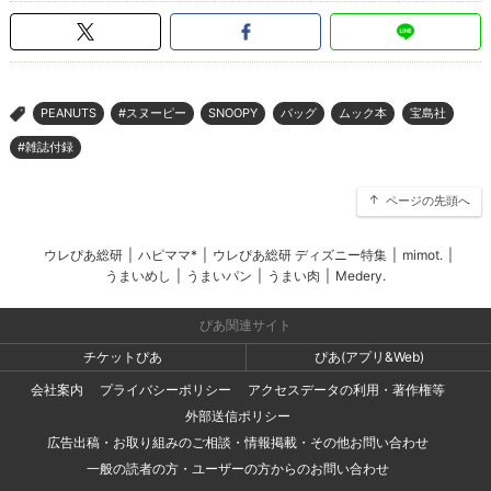
PEANUTS
#スヌーピー
SNOOPY
バッグ
ムック本
宝島社
>
#雑誌付録
ページの先頭へ
ウレぴあ総研
|
ハピママ*
|
ウレぴあ総研 ディズニー特集
|
mimot.
|
うまいめし
|
うまいパン
|
うまい肉
|
Medery.
ぴあ関連サイト
チケットぴあ
ぴあ(アプリ&Web)
会社案内
プライバシーポリシー
アクセスデータの利用・著作権等
外部送信ポリシー
広告出稿・お取り組みのご相談・情報掲載・その他お問い合わせ
一般の読者の方・ユーザーの方からのお問い合わせ