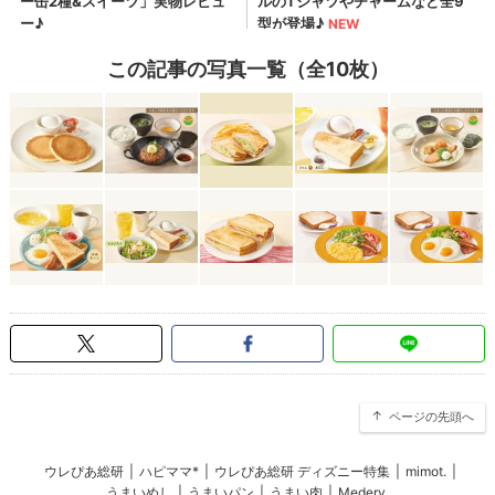
この記事の写真一覧（全10枚）
ページの先頭へ
ウレぴあ総研
|
ハピママ*
|
ウレぴあ総研 ディズニー特集
|
mimot.
|
うまいめし
|
うまいパン
|
うまい肉
|
Medery.