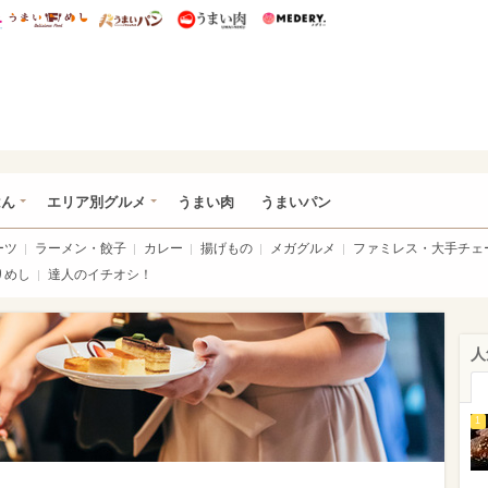
総研 ディズニー特集
mimot.
うまいめし
うまいパン
うまい肉
Medery.
いめし
はん
エリア別グルメ
うまい肉
うまいパン
ーツ
ラーメン・餃子
カレー
揚げもの
メガグルメ
ファミレス・大手チェ
りめし
達人のイチオシ！
人
1