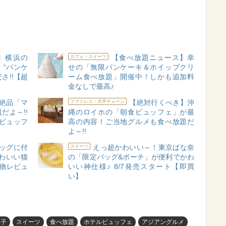
】横浜の
【食べ放題ニュース】幸
カフェ・スイーツ
“パンケ
せの「無限パンケーキ＆ホイップクリ
さ!!【超
ーム食べ放題」開催中！しかも追加料
金なしで最高♪
絶品「マ
【絶対行くべき】沖
ファミレス・大手チェーン
だよ～!!
縄のロイホの「朝食ビュッフェ」が最
ビュッフ
高の内容！ご当地グルメも食べ放題だ
よ～!!
ッグに付
えっ超かわいい～！東京ばな奈
スイーツ
わいい猫
の「限定バッグ&ポーチ」が便利でかわ
物レビュ
いい神仕様♪ 8/7発売スタート【即買
い】
王子
スイーツ
食べ放題
ホテルビュッフェ
アジアングルメ