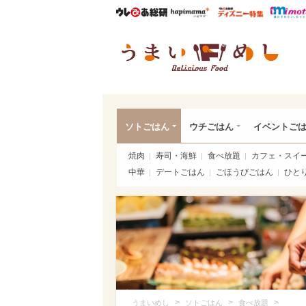
ウレぴあ総研
ハピママ*
ウレぴあ
うま
ソトごはん
ウチごはん
イベントご
焼肉
寿司・海鮮
食べ放題
カフェ・スイ
中華
デートごはん
ごほうびごはん
ひと
>
>
>
うまいめし
ソトごはん
食べ放題