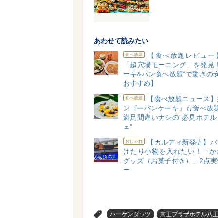
あわせて読みたい
【食べ放題レビュー
食べ放題
「超穴場モーニング」を発見！
ーキ&パン食べ放題”で驚きの安
おすすめ】
【食べ放題ニュース】
食べ放題
ンゴーパンケーキ」も食べ放題
満足間違いナシの“必見ホテル
ェ”
【カルディ新発売】バ
おしゃれ
けたり小物を入れたい！「か
グッズ（お菓子付き）」2点実
ー
>
ハーゲンダッツ
京王プラザホテル八