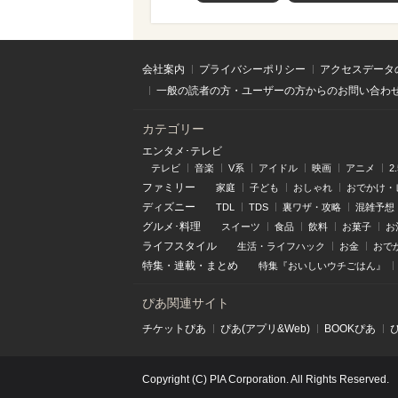
会社案内
プライバシーポリシー
アクセスデータ
一般の読者の方・ユーザーの方からのお問い合わ
カテゴリー
エンタメ･テレビ
テレビ
音楽
V系
アイドル
映画
アニメ
2
ファミリー
家庭
子ども
おしゃれ
おでかけ・
ディズニー
TDL
TDS
裏ワザ・攻略
混雑予想
グルメ･料理
スイーツ
食品
飲料
お菓子
お
ライフスタイル
生活・ライフハック
お金
おで
特集
・
連載
・
まとめ
特集『おいしいウチごはん』
ぴあ関連サイト
チケットぴあ
ぴあ(アプリ&Web)
BOOKぴあ
Copyright (C) PIA Corporation. All Rights Reserved.