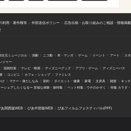
の利用・著作権等
外部送信ポリシー
広告出稿・お取り組みのご相談・情報掲載
せ
.5次元ミュージカル
演劇
ニコ動
本・マンガ
ゲーム
イベント
アート
スポ
レジャー
混雑対策
テレビ・映画
ディズニーグッズ
アプリ・ゲーム
ディズニーパス
酒
コンビニ
カフェ・ショップ
ファミレス
かけ
マナー・身だしなみ
節約
ダイエット・健康
家電
文房具
雑貨
キッチ
〜シェアしたくなる〜 至福な体験・旅特集
ペット特集：ウチのかぞく
特集 カラダ
ぴあ関⻄版WEB
ぴあ中部版WEB
ぴあフィルムフェスティバル(PFF)