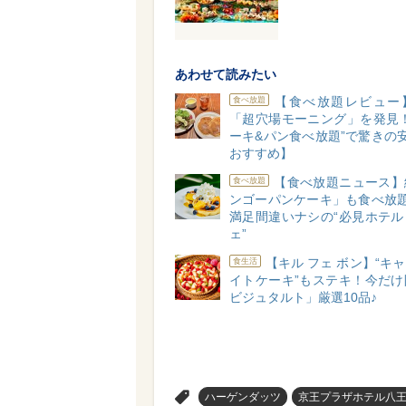
あわせて読みたい
【食べ放題レビュー
食べ放題
「超穴場モーニング」を発見！
ーキ&パン食べ放題”で驚きの安
おすすめ】
【食べ放題ニュース】
食べ放題
ンゴーパンケーキ」も食べ放題
満足間違いナシの“必見ホテル
ェ”
【キル フェ ボン】“キ
食生活
イトケーキ”もステキ！今だけ
ビジュタルト」厳選10品♪
>
ハーゲンダッツ
京王プラザホテル八