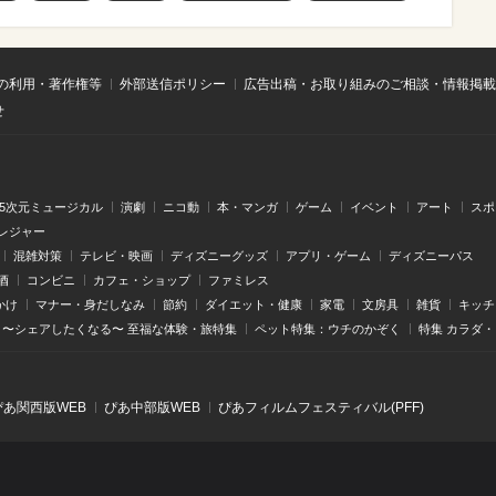
の利用・著作権等
外部送信ポリシー
広告出稿・お取り組みのご相談・情報掲載
せ
.5次元ミュージカル
演劇
ニコ動
本・マンガ
ゲーム
イベント
アート
スポ
レジャー
混雑対策
テレビ・映画
ディズニーグッズ
アプリ・ゲーム
ディズニーパス
酒
コンビニ
カフェ・ショップ
ファミレス
かけ
マナー・身だしなみ
節約
ダイエット・健康
家電
文房具
雑貨
キッチ
〜シェアしたくなる〜 至福な体験・旅特集
ペット特集：ウチのかぞく
特集 カラダ
ぴあ関⻄版WEB
ぴあ中部版WEB
ぴあフィルムフェスティバル(PFF)