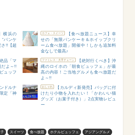
】横浜の
【食べ放題ニュース】幸
カフェ・スイーツ
“パンケ
せの「無限パンケーキ＆ホイップクリ
さ!!【超
ーム食べ放題」開催中！しかも追加料
金なしで最高♪
絶品「マ
【絶対行くべき】沖
ファミレス・大手チェーン
だよ～!!
縄のロイホの「朝食ビュッフェ」が最
ビュッフ
高の内容！ご当地グルメも食べ放題だ
よ～!!
ャンドルナ
【カルディ新発売】バッグに付
おしゃれ
限定「神
けたり小物を入れたい！「かわいい猫
グッズ（お菓子付き）」2点実物レビュ
ー
王子
スイーツ
食べ放題
ホテルビュッフェ
アジアングルメ