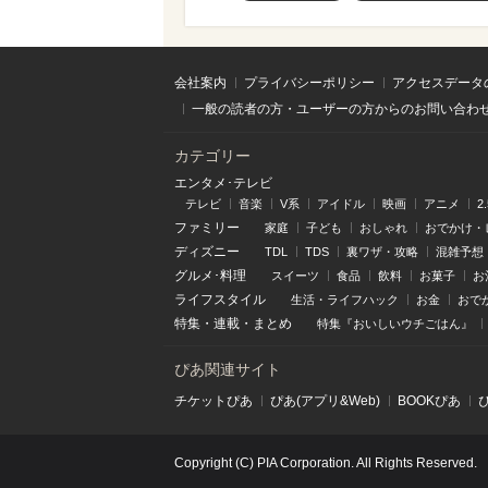
会社案内
プライバシーポリシー
アクセスデータ
一般の読者の方・ユーザーの方からのお問い合わ
カテゴリー
エンタメ･テレビ
テレビ
音楽
V系
アイドル
映画
アニメ
2
ファミリー
家庭
子ども
おしゃれ
おでかけ・
ディズニー
TDL
TDS
裏ワザ・攻略
混雑予想
グルメ･料理
スイーツ
食品
飲料
お菓子
お
ライフスタイル
生活・ライフハック
お金
おで
特集
・
連載
・
まとめ
特集『おいしいウチごはん』
ぴあ関連サイト
チケットぴあ
ぴあ(アプリ&Web)
BOOKぴあ
Copyright (C) PIA Corporation. All Rights Reserved.