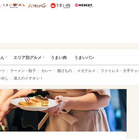
総研 ディズニー特集
mimot.
うまいめし
うまいパン
うまい肉
Medery.
いめし
はん
エリア別グルメ
うまい肉
うまいパン
ーツ
ラーメン・餃子
カレー
揚げもの
メガグルメ
ファミレス・大手チェ
りめし
達人のイチオシ！