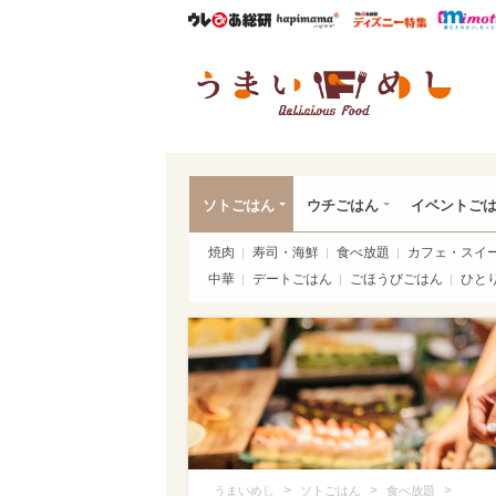
ウレぴあ総研
ハピママ*
ウレぴあ
うま
ソトごはん
ウチごはん
イベントご
焼肉
寿司・海鮮
食べ放題
カフェ・スイ
中華
デートごはん
ごほうびごはん
ひと
>
>
>
うまいめし
ソトごはん
食べ放題