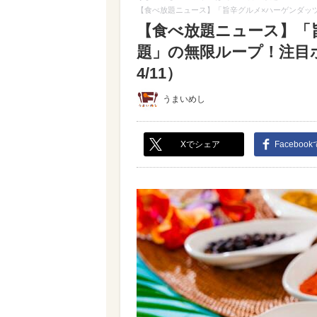
【食べ放題ニュース】「旨辛グルメ×ハーゲンダッ
【食べ放題ニュース】「
題」の無限ループ！注目
4/11）
うまいめし
Xでシェア
Faceboo