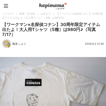
ハピママ*
ハピママ*
>
家事・生活術
>
お役立ち
>
【ワークマン×名探偵コナン】30周年限
定アイテム出たよ！大人用Tシャツ（5種）は980円♪
【ワークマン×名探偵コナン】30周年限定アイテム
出たよ！大人用Tシャツ（5種）は980円♪（写真
7/17）
園浦 しゅう
2026.6.2 21:40