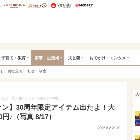
総研 ディズニー特集
mimot.
うまいめし
うまいパン
うまい肉
Medery.
ママ*
子育て・教育
家事・生活術
夫と妻
おでかけ・エンタメ
れ
お役立ち
社会・制度
人
たよ！大人用Tシャツ（5種）は980円♪
ナン】30周年限定アイテム出たよ！大
1
円♪（写真 8/17）
2026.6.2 21:40
2