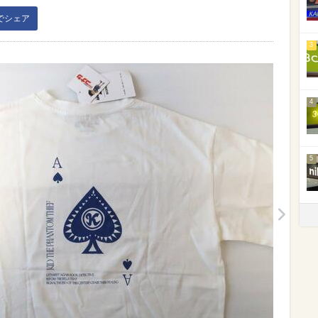
kでシェア
3
4
5