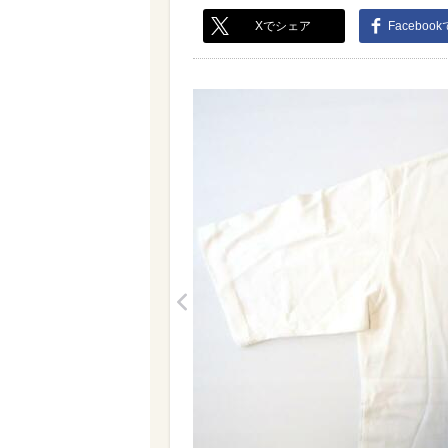
Xでシェア
Faceboo
<