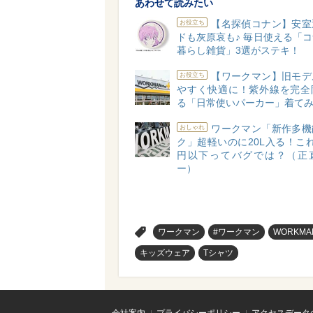
あわせて読みたい
【名探偵コナン】安室
お役立ち
ドも灰原哀も♪ 毎日使える「
暮らし雑貨」3選がステキ！
【ワークマン】旧モデ
お役立ち
やすく快適に！紫外線を完全
る「日常使いパーカー」着て
ワークマン「新作多機
おしゃれ
ク」超軽いのに20L入る！これで
円以下ってバグでは？（正
ー）
>
ワークマン
#ワークマン
WORKMA
キッズウェア
Tシャツ