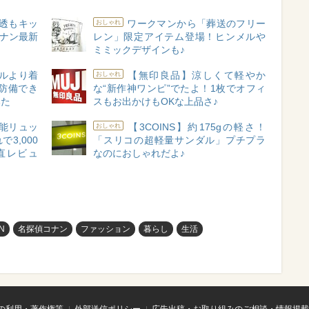
透もキッ
ワークマンから「葬送のフリー
おしゃれ
コナン最新
レン」限定アイテム登場！ヒンメルや
ミミックデザインも♪
ルより着
【無印良品】涼しくて軽やか
おしゃれ
防備でき
な“新作神ワンピ”でたよ！1枚でオフィ
みた
スもお出かけもOKな上品さ♪
能リュッ
【3COINS】約175gの軽さ！
おしゃれ
3,000
「スリコの超軽量サンダル」プチプラ
直レビュ
なのにおしゃれだよ♪
N
名探偵コナン
ファッション
暮らし
生活