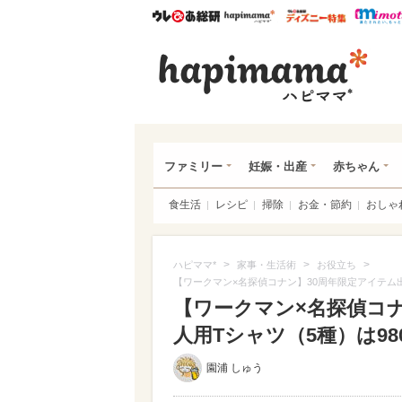
ウレぴあ総研
ハピママ*
ウレぴあ
ハピ
ファミリー
妊娠・出産
赤ちゃん
食生活
レシピ
掃除
お金・節約
おしゃ
>
>
>
ハピママ*
家事・生活術
お役立ち
【ワークマン×名探偵コナン】30周年限定アイテム出
【ワークマン×名探偵コ
人用Tシャツ（5種）は980
園浦 しゅう