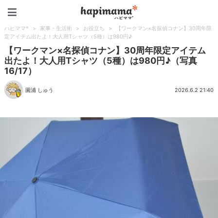
ハピママ*
ハピママ*
>
家事・生活術
>
お役立ち
>
【ワークマン×名探偵コナン】30周年限
定アイテム出たよ！大人用Tシャツ（5種）は980円♪
【ワークマン×名探偵コナン】30周年限定アイテム
出たよ！大人用Tシャツ（5種）は980円♪（写真
16/17）
園浦 しゅう
2026.6.2 21:40