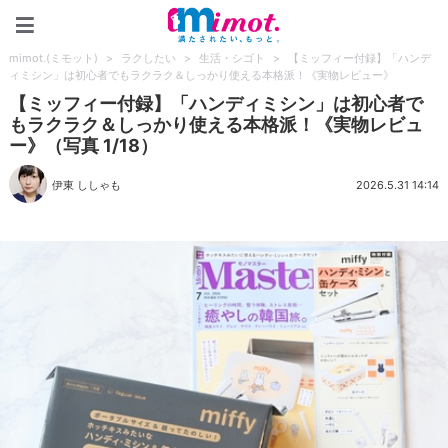
mimot.(ミモット)
mimot.(ミモット)
>
ラクしたい
>
生活・シゴト
>
【ミッフィー付録】「ハンデ
ィミシン」は初心者でもラクラク＆しっかり使える本格派！《実物レビュー》
【ミッフィー付録】「ハンディミシン」は初心者で
もラクラク＆しっかり使える本格派！《実物レビュ
ー》（写真 1/18）
伊東 ししゃも
2026.5.31 14:14