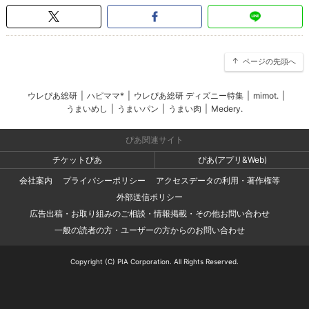
ページの先頭へ
ウレぴあ総研
|
ハピママ*
|
ウレぴあ総研 ディズニー特集
|
mimot.
|
うまいめし
|
うまいパン
|
うまい肉
|
Medery.
ぴあ関連サイト
チケットぴあ
ぴあ(アプリ&Web)
会社案内
プライバシーポリシー
アクセスデータの利用・著作権等
外部送信ポリシー
広告出稿・お取り組みのご相談・情報掲載・その他お問い合わせ
一般の読者の方・ユーザーの方からのお問い合わせ
Copyright (C) PIA Corporation. All Rights Reserved.