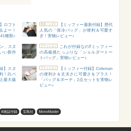
】ロフト
【ミッフィー最新付録】歴代
生活・シゴト
るよー！
人気の「保冷バッグ」が便利＆可愛す
1種類♪
ぎ！実物レビュー♪
ン、スヌ
これが付録なの⁉ミッフィー
ファッション
いい新作
の高級感たっぷりな「ショルダートー
トバッグ」実物レビュー♪
付録】スヌ
【ミッフィー付録】Coleman
ファッション
利！2Lペ
の便利さ＆丈夫さに可愛さをプラス！
史上最大級
「バッグ＆ポーチ」2点セットを実物レ
ビュー♪
#雑誌付録
宝島社
MonoMaster