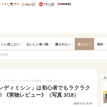
総研 ディズニー特集
mimot.
うまいめし
うまいパン
うまい肉
Medery.
ot.(ミモット)
いい恋したい
おいしい食べ物
癒されたい
楽したい
節約
シゴト
>
人
もラクラク＆しっかり使える本格派！《実物レビュー》
ンディミシン」は初心者でもラクラク
1
《実物レビュー》（写真 3/18）
2026.5.31 14:14