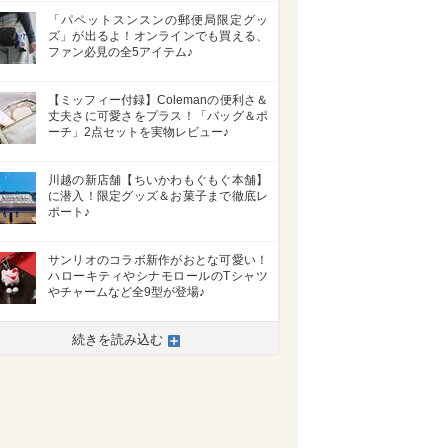
「パペットスンスンの郵便局限定グッ
ズ」が出るよ！オンラインでも買える、
ファン必見の全5アイテム♪
【ミッフィー付録】Colemanの便利さ＆
丈夫さに可愛さをプラス！「バッグ＆ポ
ーチ」2点セットを実物レビュー♪
川越の新店舗【ちいかわもぐもぐ本舗】
に潜入！限定グッズ＆お菓子まで徹底レ
ポート♪
サンリオのコラボ新作がおとな可愛い！
ハローキティやシナモロールのTシャツ
やチャームなど全9型が登場♪
>
続きを読み込む