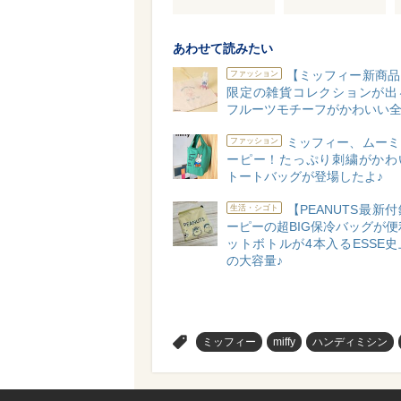
あわせて読みたい
【ミッフィー新商品
ファッション
限定の雑貨コレクションが出
フルーツモチーフがかわいい全4
ミッフィー、ムーミ
ファッション
ーピー！たっぷり刺繍がかわ
トートバッグが登場したよ♪
【PEANUTS最新
生活・シゴト
ーピーの超BIG保冷バッグが便
ットボトルが4本入るESSE
の大容量♪
>
ミッフィー
miffy
ハンディミシン