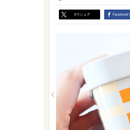
Xでシェア
Faceboo
<