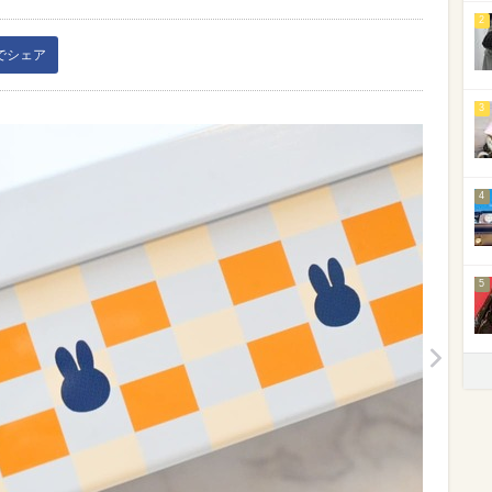
2
kでシェア
3
4
5