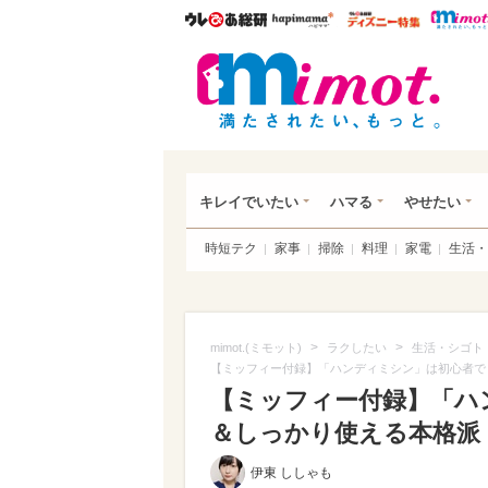
ウレぴあ総研
ハピママ*
ウレぴあ
mim
キレイでいたい
ハマる
やせたい
時短テク
家事
掃除
料理
家電
生活・
>
>
mimot.(ミモット)
ラクしたい
生活・シゴト
【ミッフィー付録】「ハンディミシン」は初心者で
【ミッフィー付録】「ハ
＆しっかり使える本格派！
伊東 ししゃも