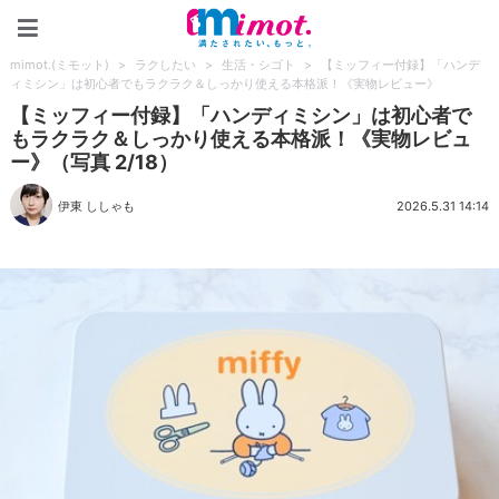
mimot.(ミモット)
mimot.(ミモット)
>
ラクしたい
>
生活・シゴト
>
【ミッフィー付録】「ハンデ
ィミシン」は初心者でもラクラク＆しっかり使える本格派！《実物レビュー》
【ミッフィー付録】「ハンディミシン」は初心者で
もラクラク＆しっかり使える本格派！《実物レビュ
ー》（写真 2/18）
伊東 ししゃも
2026.5.31 14:14