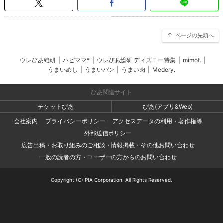
ページの先頭へ
ウレぴあ総研
|
ハピママ*
|
ウレぴあ総研 ディズニー特集
|
mimot.
|
うまいめし
|
うまいパン
|
うまい肉
|
Medery.
ぴあ関連サイト
チケットぴあ
ぴあ(アプリ&Web)
会社案内
プライバシーポリシー
アクセスデータの利用・著作権等
外部送信ポリシー
広告出稿・お取り組みのご相談・情報掲載・その他お問い合わせ
一般の読者の方・ユーザーの方からのお問い合わせ
Copyright (C) PIA Corporation. All Rights Reserved.