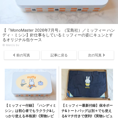
【『MonoMaster 2026年7月号』（宝島社）／ミッフィー ハン
ディ・ミシン】針仕事をしているミッフィーの姿にキュンとす
るオリジナル缶ケース
© Mercis bv
前の写真
記事に戻る
次の写真