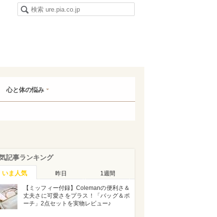
心と体の悩み
気記事ランキング
いま人気
昨日
1週間
【ミッフィー付録】Colemanの便利さ＆
丈夫さに可愛さをプラス！「バッグ＆ポ
ーチ」2点セットを実物レビュー♪