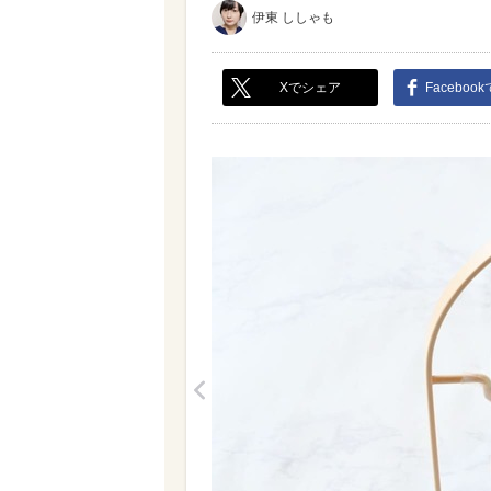
伊東 ししゃも
Xでシェア
Faceboo
<