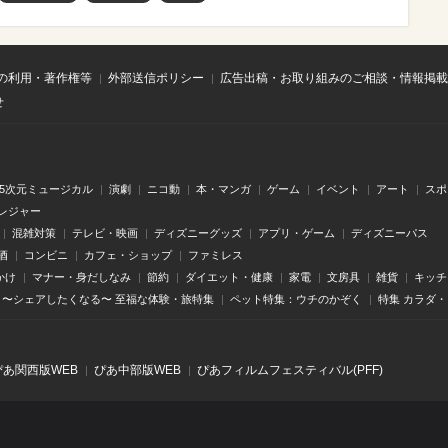
の利用・著作権等
外部送信ポリシー
広告出稿・お取り組みのご相談・情報掲載
せ
.5次元ミュージカル
演劇
ニコ動
本・マンガ
ゲーム
イベント
アート
スポ
レジャー
混雑対策
テレビ・映画
ディズニーグッズ
アプリ・ゲーム
ディズニーパス
酒
コンビニ
カフェ・ショップ
ファミレス
かけ
マナー・身だしなみ
節約
ダイエット・健康
家電
文房具
雑貨
キッチ
〜シェアしたくなる〜 至福な体験・旅特集
ペット特集：ウチのかぞく
特集 カラダ
ぴあ関⻄版WEB
ぴあ中部版WEB
ぴあフィルムフェスティバル(PFF)