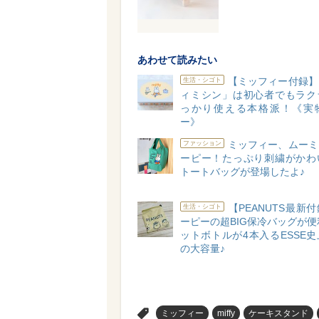
あわせて読みたい
【ミッフィー付録】
生活・シゴト
ィミシン」は初心者でもラク
っかり使える本格派！《実
ー》
ミッフィー、ムーミ
ファッション
ーピー！たっぷり刺繍がかわ
トートバッグが登場したよ♪
【PEANUTS最新
生活・シゴト
ーピーの超BIG保冷バッグが便
ットボトルが4本入るESSE
の大容量♪
>
ミッフィー
miffy
ケーキスタンド