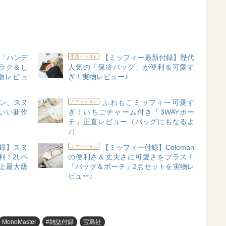
「ハンデ
【ミッフィー最新付録】歴代
生活・シゴト
ラク＆し
人気の「保冷バッグ」が便利＆可愛す
物レビュ
ぎ！実物レビュー♪
ン、スヌ
ふわもこミッフィー可愛す
ファッション
いい新作
ぎ！いちごチャーム付き「3WAYポー
チ」正直レビュー（バッグにもなるよ
♪）
付録】スヌ
【ミッフィー付録】Coleman
ファッション
利！2Lペ
の便利さ＆丈夫さに可愛さをプラス！
史上最大級
「バッグ＆ポーチ」2点セットを実物レ
ビュー♪
MonoMaster
#雑誌付録
宝島社