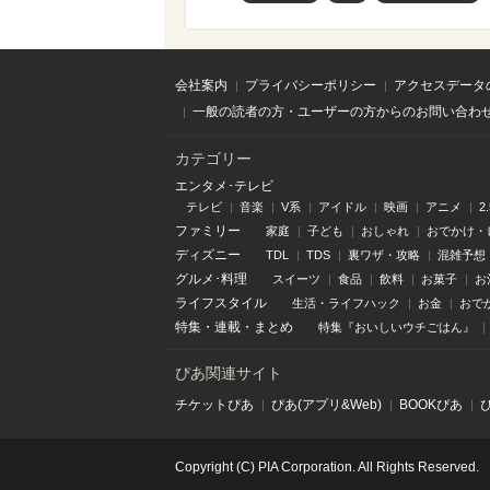
会社案内
プライバシーポリシー
アクセスデータ
一般の読者の方・ユーザーの方からのお問い合わ
カテゴリー
エンタメ･テレビ
テレビ
音楽
V系
アイドル
映画
アニメ
2
ファミリー
家庭
子ども
おしゃれ
おでかけ・
ディズニー
TDL
TDS
裏ワザ・攻略
混雑予想
グルメ･料理
スイーツ
食品
飲料
お菓子
お
ライフスタイル
生活・ライフハック
お金
おで
特集
・
連載
・
まとめ
特集『おいしいウチごはん』
ぴあ関連サイト
チケットぴあ
ぴあ(アプリ&Web)
BOOKぴあ
Copyright (C) PIA Corporation. All Rights Reserved.