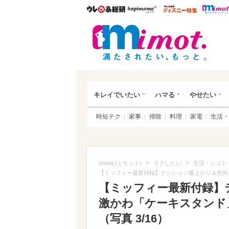
ウレぴあ総研
ハピママ*
ウレぴあ
mim
キレイでいたい
ハマる
やせたい
時短テク
家事
掃除
料理
家電
生活・
>
>
mimot.(ミモット)
ラクしたい
生活・シゴト
【ミッフィー最新付録】テンション爆上がり＆意外
【ミッフィー最新付録】
激かわ「ケーキスタンド
（写真 3/16）