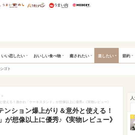
総研 ディズニー特集
mimot.
うまいめし
うまいパン
うまい肉
Medery.
ot.(ミモット)
いい恋したい
おいしい食べ物
癒されたい
楽したい
節約
シゴト
>
人
と使える！激かわ「ケーキスタンド」が想像以上に優秀♪《実物レビュー》
テンション爆上がり＆意外と使える！
1
」が想像以上に優秀♪《実物レビュー》