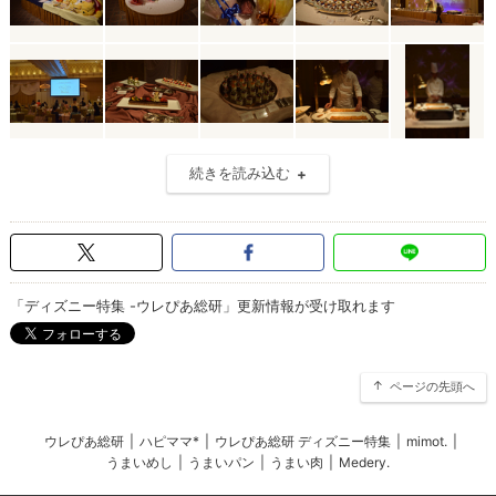
続きを読み込む
「ディズニー特集 -ウレぴあ総研」更新情報が受け取れます
ページの先頭へ
ウレぴあ総研
|
ハピママ*
|
ウレぴあ総研 ディズニー特集
|
mimot.
|
うまいめし
|
うまいパン
|
うまい肉
|
Medery.