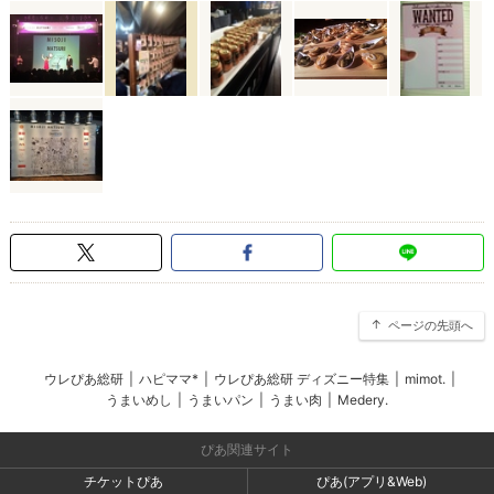
ページの先頭へ
ウレぴあ総研
|
ハピママ*
|
ウレぴあ総研 ディズニー特集
|
mimot.
|
うまいめし
|
うまいパン
|
うまい肉
|
Medery.
ぴあ関連サイト
チケットぴあ
ぴあ(アプリ&Web)