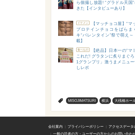
ら個撮し放題! “グラドル天国
きた【インタビューあり】
【マッチョコ屋】“マ
イケメン
プロテインチョコをばらま
キ“バレンタイン”祭で萌え～
載】
【絶品】日本一の“マ
食べもの
これだ! グラタンに炙りまぐ
1グランプリ」激うまメニュー
しレポ
>
MISOJIMATSURI
横浜
大桟橋ホー
会社案内
プライバシーポリシー
アクセスデータ
一般の読者の方・ユーザーの方からのお問い合わ