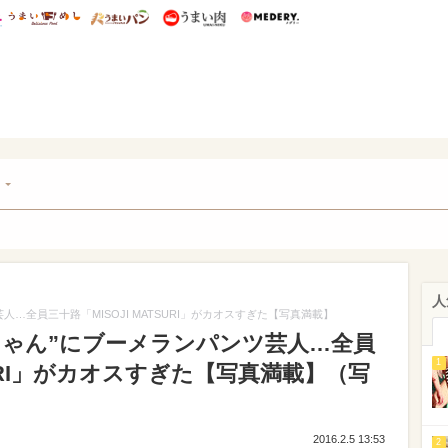
総研 ディズニー特集
mimot.
うまいめし
うまいパン
うまい肉
Medery.
チケ
ト
人
…全員三十路「MISOJI MATSURI」がカオスすぎた【写真満載】
ちゃん”にブーメランパンツ芸人…全員
1
TSURI」がカオスすぎた【写真満載】（写
2016.2.5 13:53
2