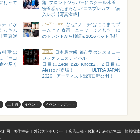
”に行って
題! フロントジッパーにスクール水着…
密着感がたまらない“コスプレカフェ”潜
入レポ【写真満載】
ッチョ”が
なぜ"フェチ"はここまでブ
マニア・フェチ
くムキム
ームに？ 春画、ニーソ、ふともも…10
【写真満
のトレンドから検証＆2016ヒット予想
ヨ料理”は
日本最大級 都市型ダンスミュー
新商品
ろ…「マヨ
ジックフェスティバル 1
食べ尽く
日目にZedd B2B Knock2、2日目に
Alessoが登場！ 「ULTRA JAPAN
2026」アーティスト出演日程公開！
ル
三十路
イベント
イベントレポート
の利用・著作権等
外部送信ポリシー
広告出稿・お取り組みのご相談・情報掲載
せ