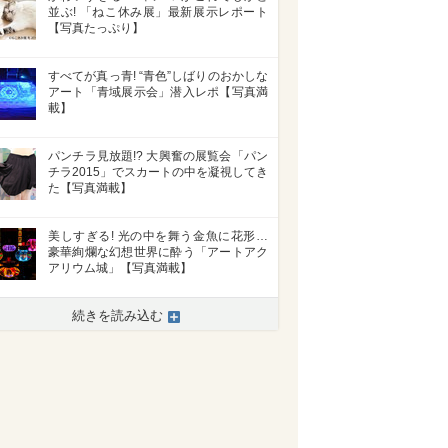
並ぶ! 「ねこ休み展」最新展示レポート
【写真たっぷり】
すべてが真っ青! “青色”しばりのおかしな
アート「青域展示会」潜入レポ【写真満
載】
パンチラ見放題!? 大興奮の展覧会「パン
チラ2015」でスカートの中を凝視してき
た【写真満載】
美しすぎる! 光の中を舞う金魚に花形…
豪華絢爛な幻想世界に酔う「アートアク
アリウム城」【写真満載】
続きを読み込む