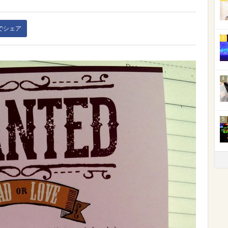
kでシェア
3
4
5