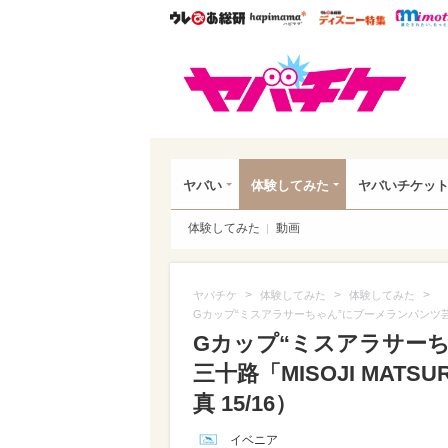
ウレぴあ総研
ハピママ*
ウレぴあ
ヤバ
ヤバい
体験してみた
ヤバいチケッ
体験してみた
動画
>
>
>
ヤバチケ
体験してみた
体験してみた
Gカップ“ミスアラサーちゃん”にブーメランパンツ芸人
Gカップ“ミスアラサー
三十路「MISOJI MA
真 15/16）
イベニア