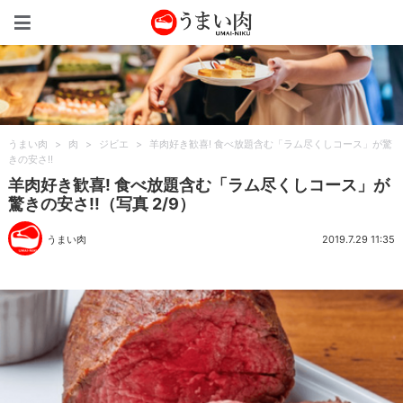
うまい肉
うまい肉
>
肉
>
ジビエ
>
羊肉好き歓喜! 食べ放題含む「ラム尽くしコース」が驚
きの安さ!!
羊肉好き歓喜! 食べ放題含む「ラム尽くしコース」が
驚きの安さ!!（写真 2/9）
うまい肉
2019.7.29 11:35