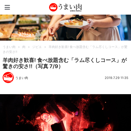
うまい肉
うまい肉
>
肉
>
ジビエ
>
羊肉好き歓喜! 食べ放題含む「ラム尽くしコース」が驚
きの安さ!!
羊肉好き歓喜! 食べ放題含む「ラム尽くしコース」が
驚きの安さ!!（写真 7/9）
うまい肉
2019.7.29 11:35