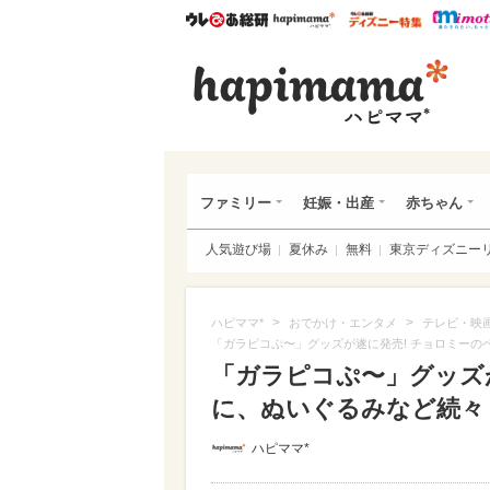
ウレぴあ総研
ハピママ*
ウレぴあ
ハピ
ファミリー
妊娠・出産
赤ちゃん
人気遊び場
夏休み
無料
東京ディズニー
>
>
ハピママ*
おでかけ・エンタメ
テレビ・映
「ガラピコぷ〜」グッズが遂に発売! チョロミー
「ガラピコぷ〜」グッズ
に、ぬいぐるみなど続々【
ハピママ*