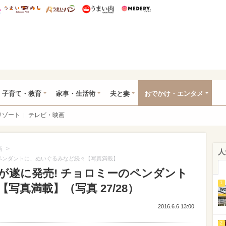
総研 ディズニー特集
mimot.
うまいめし
うまいパン
うまい肉
Medery.
ママ*
子育て・教育
家事・生活術
夫と妻
おでかけ・エンタメ
リゾート
テレビ・映画
>
画
人
のペンダントに、ぬいぐるみなど続々【写真満載】
が遂に発売! チョロミーのペンダント
1
写真満載】（写真 27/28）
2016.6.6 13:00
2