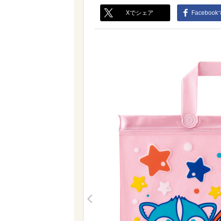
Xでシェア
Faceboo
<