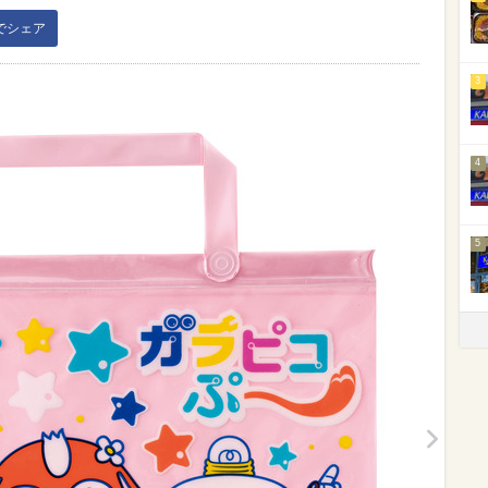
kでシェア
3
4
5