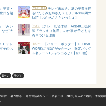
』卒業・
テレビ未放送、涙の卒業挨拶
テレビ・映画
、世代を超
も! “たくみお姉さんメモリアル”8年間の
軌跡【おかあさんといっしょ】
』『みい
Eテレ、妖怪体操、AKB48…振付
子ども
、なぜ"大
師『ラッキィ池田』の仕事が子どもを
惹きつける理由
 Ｅテレ
【ハリー・ポッター】GLOBAL
おしゃれ
帽子のお
WORKに“魔法”がかかった！限定バッグ
＆名シーンTシャツ出るよ♪【全10種】
Eテレ
子ども
の利用・著作権等
外部送信ポリシー
広告出稿・お取り組みのご相談・情報掲載
せ