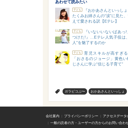
あわせて読みたい
『おかあさんといっしょ
子ども
たくみお姉さんの“涙”に見た
えて愛される訳【Eテレ】
『いないいないばあっ!
子ども
つけた!』…Eテレ人気子役は
人"を魅了するのか
育児スキルが高すぎる!
子ども
「おさるのジョージ」黄色い
じさんに学ぶ“信じる子育て”
>
ガラピコぷ〜
おかあさんといっしょ
会社案内
プライバシーポリシー
アクセスデータ
一般の読者の方・ユーザーの方からのお問い合わ