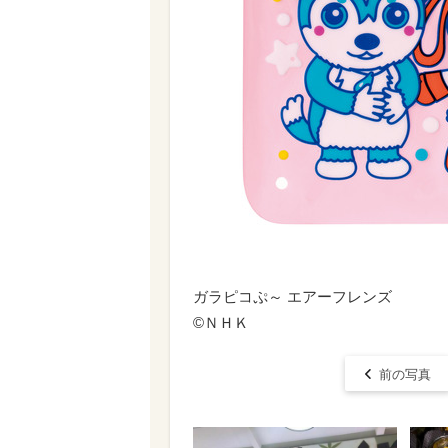
ガラピコぷ～ エアーフレンズ
©ＮＨＫ
前の写真