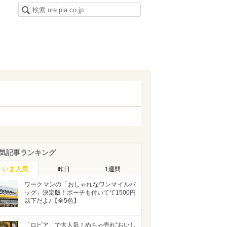
気記事ランキング
いま人気
昨日
1週間
ワークマンの「おしゃれなワンマイルバ
ッグ」決定版！ポーチも付いてて1500円
以下だよ♪【全5色】
「ロピア」で大人気！めちゃ売れ“おいし