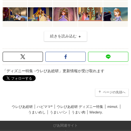
続きを読み込む
「ディズニー特集 -ウレぴあ総研」更新情報が受け取れます
ページの先頭へ
ウレぴあ総研
|
ハピママ*
|
ウレぴあ総研 ディズニー特集
|
mimot.
|
うまいめし
|
うまいパン
|
うまい肉
|
Medery.
ぴあ関連サイト