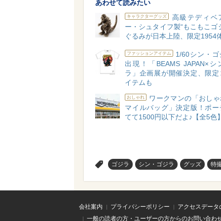
あわせて読みたい
高級テディベ
キャラクターグッズ
ー・シュタイフ製“もこもこゴ
ぐるみが日本上陸、限定1954
1/60シン・
ファッションアイテム
出現！「BEAMS JAPAN×
ラ」企画展が開催決定、限定
イテムも
ワークマンの「おしゃ
おしゃれ
マイルバッグ」決定版！ポー
てて1500円以下だよ♪【全5色
>
ゴジラ
シン・ゴジラ
グッズ
特
会社案内
プライバシーポリシー
アクセスデータ
一般の読者の方・ユーザーの方からのお問い合わ