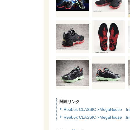
関連リンク
Reebok CLASSIC ×MegaHouse Ins
Reebok CLASSIC ×MegaHouse I