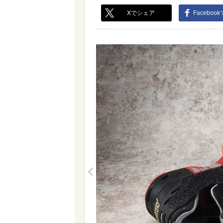
Xでシェア
Faceboo
<