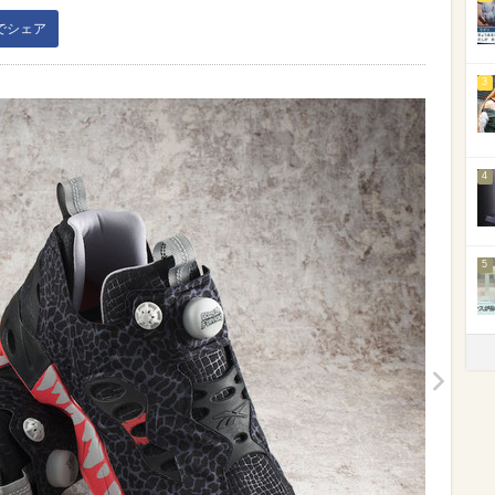
kでシェア
3
4
5