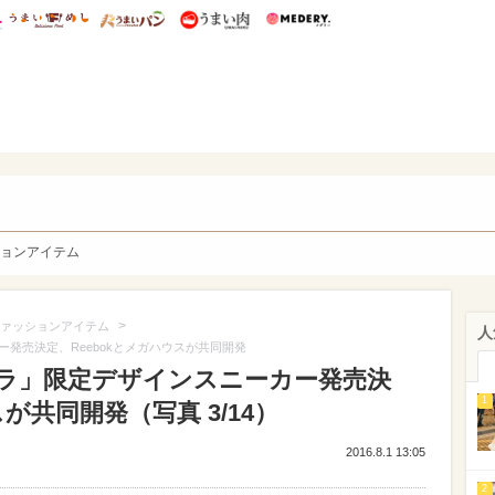
総研 ディズニー特集
mimot.
うまいめし
うまいパン
うまい肉
Medery.
y. Character's
ョンアイテム
>
ァッションアイテム
人
発売決定、Reebokとメガハウスが共同開発
ラ」限定デザインスニーカー発売決
1
が共同開発（写真 3/14）
2016.8.1 13:05
2